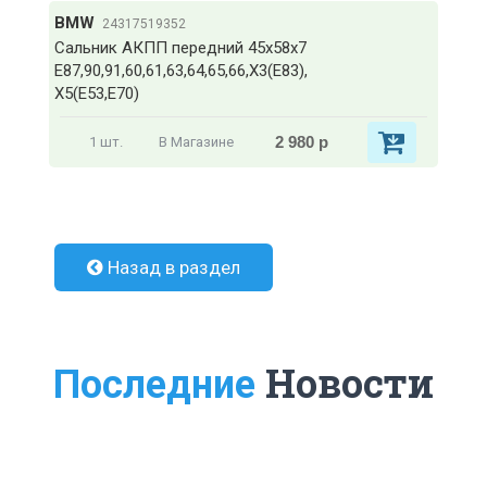
BMW
24317519352
Сальник АКПП передний 45x58x7
Е87,90,91,60,61,63,64,65,66,Х3(E83),
X5(E53,E70)
2 980 р
1 шт.
В Магазине
Назад в раздел
Новости
Последние