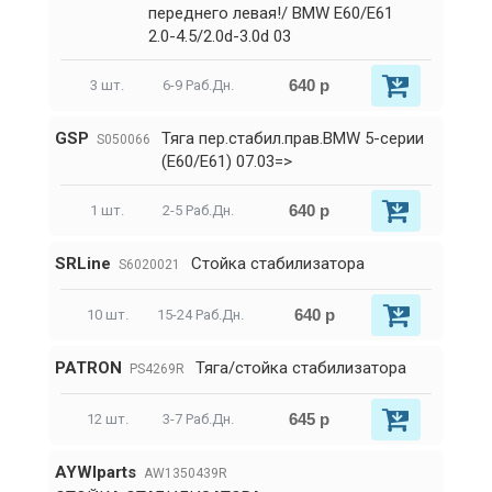
переднего левая!/ BMW E60/E61
2.0-4.5/2.0d-3.0d 03
640 р
3 шт.
6-9 Раб.Дн.
GSP
Тяга пер.стабил.прав.BMW 5-серии
S050066
(E60/E61) 07.03=>
640 р
1 шт.
2-5 Раб.Дн.
SRLine
Стойка стабилизатора
S6020021
640 р
10 шт.
15-24 Раб.Дн.
PATRON
Тяга/стойка стабилизатора
PS4269R
645 р
12 шт.
3-7 Раб.Дн.
AYWIparts
AW1350439R