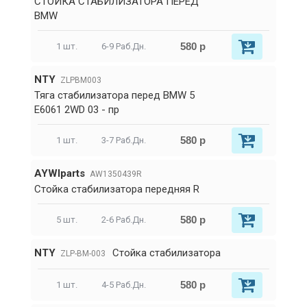
СТОЙКА СТАБИЛИЗАТОРА ПЕРЕД
BMW
580 р
1 шт.
6-9 Раб.Дн.
NTY
ZLPBM003
Тяга стабилизатора перед BMW 5
E6061 2WD 03 - пр
580 р
1 шт.
3-7 Раб.Дн.
AYWIparts
AW1350439R
Стойка стабилизатора передняя R
580 р
5 шт.
2-6 Раб.Дн.
NTY
Стойка стабилизатора
ZLP-BM-003
580 р
1 шт.
4-5 Раб.Дн.