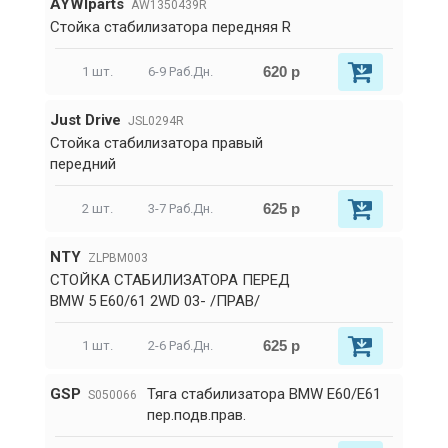
AYWIparts
AW1350439R
Стойка стабилизатора передняя R
620 р
1 шт.
6-9 Раб.Дн.
Just Drive
JSL0294R
Стойка стабилизатора правый
передний
625 р
2 шт.
3-7 Раб.Дн.
NTY
ZLPBM003
СТОЙКА СТАБИЛИЗАТОРА ПЕРЕД
BMW 5 E60/61 2WD 03- /ПРАВ/
625 р
1 шт.
2-6 Раб.Дн.
GSP
Тяга стабилизатора BMW E60/E61
S050066
пер.подв.прав.