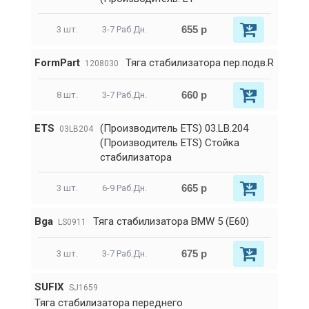
655 р
3 шт.
3-7 Раб.Дн.
FormPart
Тяга стабилизатора пер.подв.R
1208030
660 р
8 шт.
3-7 Раб.Дн.
ETS
(Производитель ETS) 03.LB.204
03LB204
(Производитель ETS) Стойка
стабилизатора
665 р
3 шт.
6-9 Раб.Дн.
Bga
Тяга стабилизатора BMW 5 (E60)
LS0911
675 р
3 шт.
3-7 Раб.Дн.
SUFIX
SJ1659
Тяга стабилизатора переднего