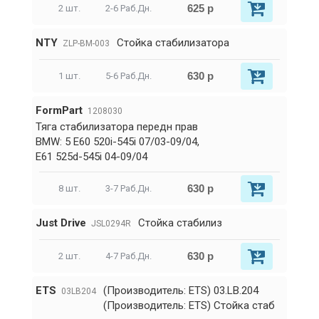
625 р
2 шт.
2-6 Раб.Дн.
NTY
Стойка стабилизатора
ZLP-BM-003
630 р
1 шт.
5-6 Раб.Дн.
FormPart
1208030
Тяга стабилизатора передн прав
BMW: 5 E60 520i-545i 07/03-09/04,
E61 525d-545i 04-09/04
630 р
8 шт.
3-7 Раб.Дн.
Just Drive
Стойка стабилиз
JSL0294R
630 р
2 шт.
4-7 Раб.Дн.
ETS
(Производитель: ETS) 03.LB.204
03LB204
(Производитель: ETS) Стойка стаб