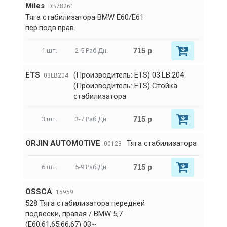
Miles
DB78261
Тяга стабилизатора BMW E60/E61
пер.подв.прав.
715 р
1 шт.
2-5 Раб.Дн.
ETS
(Производитель: ETS) 03.LB.204
03LB204
(Производитель: ETS) Стойка
стабилизатора
715 р
3 шт.
3-7 Раб.Дн.
ORJIN AUTOMOTIVE
Тяга стабилизатора
00123
715 р
6 шт.
5-9 Раб.Дн.
OSSCA
15959
528 Тяга стабилизатора передней
подвески, правая / BMW 5,7
(E60,61,65,66,67) 03~