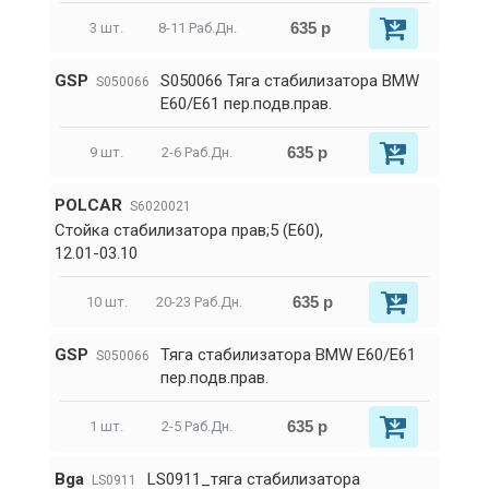
635 р
3 шт.
8-11 Раб.Дн.
GSP
S050066 Тяга стабилизатора BMW
S050066
E60/E61 пер.подв.прав.
635 р
9 шт.
2-6 Раб.Дн.
POLCAR
S6020021
Стойка стабилизатора прав;5 (E60),
12.01-03.10
635 р
10 шт.
20-23 Раб.Дн.
GSP
Тяга стабилизатора BMW E60/E61
S050066
пер.подв.прав.
635 р
1 шт.
2-5 Раб.Дн.
Bga
LS0911_тяга стабилизатора
LS0911