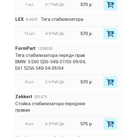
570 р
1 шт.
3-7 Раб.Дн.
LEX
Тяга стабилизатора
B-0637
570 р
13 шт.
4-5 Раб.Дн.
FormPart
1208030
Тяга стабилизатора передн прав
BMW: 5 E60 520i-545i 07/03-09/04,
E61 525d-545i 04-09/04
570 р
8 шт.
2-6 Раб.Дн.
Zekkert
SS1675
Стойка стабилизатора передняя
правая
575 р
4 шт.
6-9 Раб.Дн.