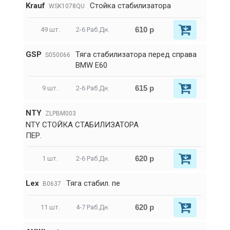
Krauf
Стойка стабилизатора
WSK1078QU
610 р
49 шт.
2-6 Раб.Дн.
GSP
Тяга стабилизатора перед справа
S050066
BMW E60
615 р
9 шт.
2-6 Раб.Дн.
NTY
ZLPBM003
NTY СТОЙКА СТАБИЛИЗАТОРА
ПЕР.
620 р
1 шт.
2-6 Раб.Дн.
Lex
Тяга стабил. пе
B0637
620 р
11 шт.
4-7 Раб.Дн.