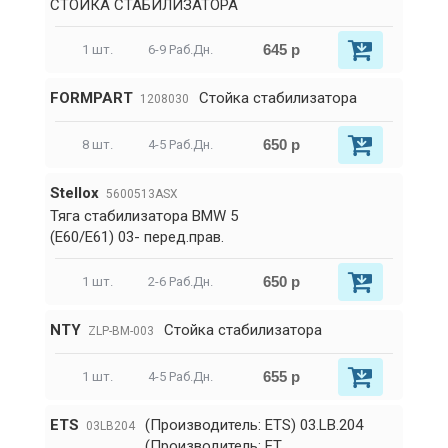
СТОЙКА СТАБИЛИЗАТОРА
645 р
1 шт.
6-9 Раб.Дн.
FORMPART
Стойка стабилизатора
1208030
650 р
8 шт.
4-5 Раб.Дн.
Stellox
5600513ASX
Тяга стабилизатора BMW 5
(E60/E61) 03- перед.прав.
650 р
1 шт.
2-6 Раб.Дн.
NTY
Стойка стабилизатора
ZLP-BM-003
655 р
1 шт.
4-5 Раб.Дн.
ETS
(Производитель: ETS) 03.LB.204
03LB204
(Производитель: ET