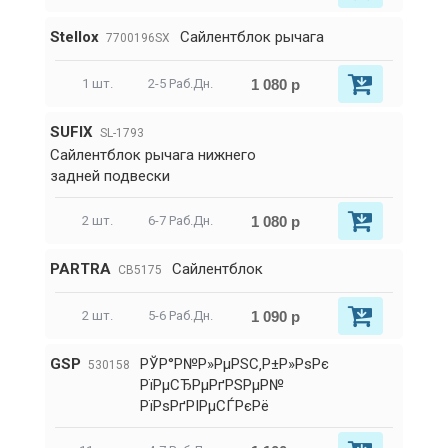
Stellox
Сайлентблок рычага
7700196SX
1 080 р
1 шт.
2-5 Раб.Дн.
SUFIX
SL-1793
Сайлентблок рычага нижнего
задней подвески
1 080 р
2 шт.
6-7 Раб.Дн.
PARTRA
Сайлентблок
CB5175
1 090 р
2 шт.
5-6 Раб.Дн.
GSP
РЎР°Р№Р»РµРЅС‚Р±Р»РѕРє
530158
РїРµСЂРµРґРЅРµР№
РїРѕРґРІРµСЃРєРё