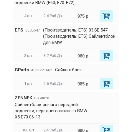
подвески BMW (E60, E70-E72)
975 р
4 шт.
2-6 Раб.Дн.
ETS
(Производитель: ETS) 03.SB.547
03SB547
(Производитель: ETS) Сайлентблок
для BMW
980 р
2 шт.
3-7 Раб.Дн.
GParts
Сайлентблок
AC61221662
985 р
1 шт.
2-6 Раб.Дн.
ZENNEK
DSB0028
Сайлентблок рычага передней
подвески, переднего нижнего BMW
X5 E70 06-13
990 р
100 шт.
2-6 Раб.Дн.