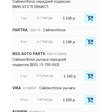
Сайлентблок передней подвески
BMW X5 E70 DB68071
1 130 р
1 шт.
3-7 Раб.Дн.
PARTRA
Сайлентблок
CB5175
1 140 р
8 шт.
6-7 Раб.Дн.
BSG AUTO PARTS
BSG15700003
Сайлентблок рычага передней
подвески [BSG 15-700-003]
1 140 р
3 шт.
7-10 Раб.Дн.
VIKA
Сайлентблок рычага
41308501
1 150 р
10 шт.
7-8 Раб.Дн.
KORWIN