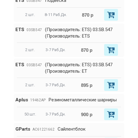
ETS
Подвеска
03SB547
870 р
2 шт.
8-11 Раб.Дн.
ETS
(Производитель: ETS) 03.SB.547
03SB547
(Производитель: ETS
870 р
2 шт.
3-7 Раб.Дн.
ETS
(Производитель: ETS) 03.SB.547
03SB547
(Производитель: ET
895 р
2 шт.
3-7 Раб.Дн.
Aplus
Резинометаллические шарниры
19462AP
900 р
50 шт.
3-7 Раб.Дн.
GParts
Сайлентблок
AC61221662