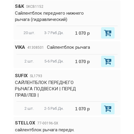
S&K
SKCB1152
Сайлентблок переднего нижнего
рычага (гидравлический)
1 070 р
20 шт.
3-7 Раб.Дн.
VIKA
Сайлентблок рычага
41308501
1 070 р
2 шт.
5-6 Раб.Дн.
SUFIX
SL1793
САЙЛЕНТБЛОК ПЕРЕДНЕГО
РЫЧАГА ПОДВЕСКИ | ПЕРЕД
ПРАВ/ЛЕВ |
1 070 р
2 шт.
2-5 Раб.Дн.
STELLOX
77-00196-SX
сайлентблок рычага передн.