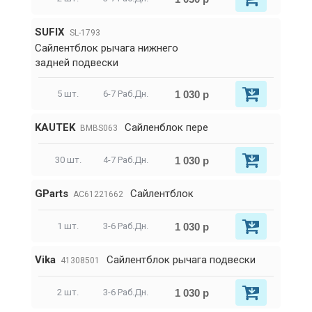
SUFIX
SL-1793
Сайлентблок рычага нижнего
задней подвески
1 030 р
5 шт.
6-7 Раб.Дн.
KAUTEK
Сайленблок пере
BMBS063
1 030 р
30 шт.
4-7 Раб.Дн.
GParts
Сайлентблок
AC61221662
1 030 р
1 шт.
3-6 Раб.Дн.
Vika
Сайлентблок рычага подвески
41308501
1 030 р
2 шт.
3-6 Раб.Дн.