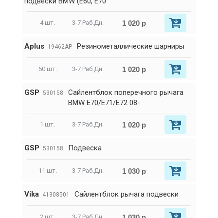
подвески BMW (E60, E70
1 020 р
4 шт.
3-7 Раб.Дн.
Aplus
Резинометаллические шарниры
19462AP
1 020 р
50 шт.
3-7 Раб.Дн.
GSP
Сайлентблок поперечного рычага
530158
BMW E70/E71/E72 08-
1 020 р
1 шт.
3-7 Раб.Дн.
GSP
Подвеска
530158
1 030 р
11 шт.
3-7 Раб.Дн.
Vika
Сайлентблок рычага подвески
41308501
1 030 р
2 шт.
3-7 Раб.Дн.