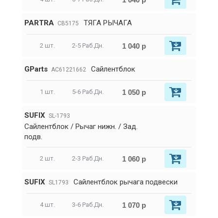
PARTRA
ТЯГА РЫЧАГА
CB5175
1 040 р
2 шт.
2-5 Раб.Дн.
GParts
Сайлентблок
AC61221662
1 050 р
1 шт.
5-6 Раб.Дн.
SUFIX
SL-1793
Сайлентблок / Рычаг нижн. / Зад.
подв.
1 060 р
2 шт.
2-3 Раб.Дн.
SUFIX
Сайлентблок рычага подвески
SL1793
1 070 р
4 шт.
3-6 Раб.Дн.