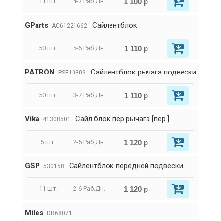
1 100 р
11 шт.
4-7 Раб.Дн.
GParts
Сайлентблок
AC61221662
1 110 р
50 шт.
5-6 Раб.Дн.
PATRON
Сайлентблок рычага подвески
PSE10309
1 110 р
50 шт.
3-7 Раб.Дн.
Vika
Сайл.блок пер.рычага [пер.]
41308501
1 120 р
5 шт.
2-5 Раб.Дн.
GSP
Сайлентблок передней подвески
530158
1 120 р
11 шт.
2-6 Раб.Дн.
Miles
DB68071