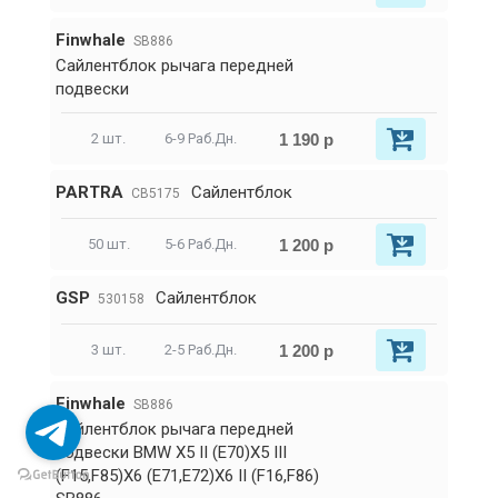
Finwhale
SB886
Сайлентблок рычага передней
подвески
1 190 р
2 шт.
6-9 Раб.Дн.
PARTRA
Сайлентблок
CB5175
1 200 р
50 шт.
5-6 Раб.Дн.
GSP
Сайлентблок
530158
1 200 р
3 шт.
2-5 Раб.Дн.
Finwhale
SB886
Сайлентблок рычага передней
подвески BMW X5 II (E70)X5 III
(F15,F85)X6 (E71,E72)X6 II (F16,F86)