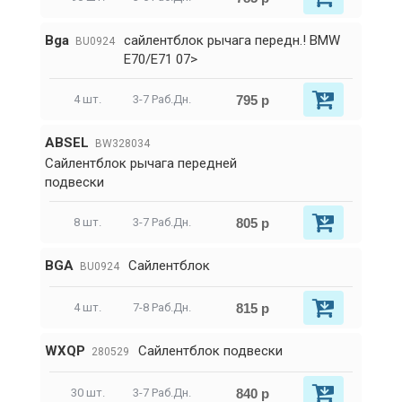
Bga
сайлентблок рычага передн.! BMW
BU0924
E70/E71 07>
795 р
4 шт.
3-7 Раб.Дн.
ABSEL
BW328034
Сайлентблок рычага передней
подвески
805 р
8 шт.
3-7 Раб.Дн.
BGA
Сайлентблок
BU0924
815 р
4 шт.
7-8 Раб.Дн.
WXQP
Сайлентблок подвески
280529
840 р
30 шт.
3-7 Раб.Дн.