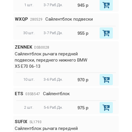
945 р
1 шт.
3-7 Раб.Дн.
WXQP
Сайлентблок подвески
280529
955 р
30 шт.
3-7 Раб.Дн.
ZENNEK
DSB0028
Сайлентблок рычага передней
подвески, переднего нижнего BMW
X5 E70 06-13
970 р
10 шт.
3-6 Раб.Дн.
ETS
Сайлентблок
03SB547
975 р
2 шт.
5-6 Раб.Дн.
SUFIX
SL1793
Сайлентблок рычага передней