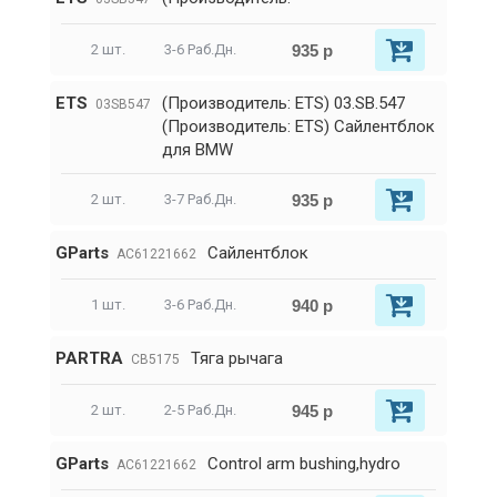
935 р
2 шт.
3-6 Раб.Дн.
ETS
(Производитель: ETS) 03.SB.547
03SB547
(Производитель: ETS) Сайлентблок
для BMW
935 р
2 шт.
3-7 Раб.Дн.
GParts
Сайлентблок
AC61221662
940 р
1 шт.
3-6 Раб.Дн.
PARTRA
Тяга рычага
CB5175
945 р
2 шт.
2-5 Раб.Дн.
GParts
Control arm bushing,hydro
AC61221662