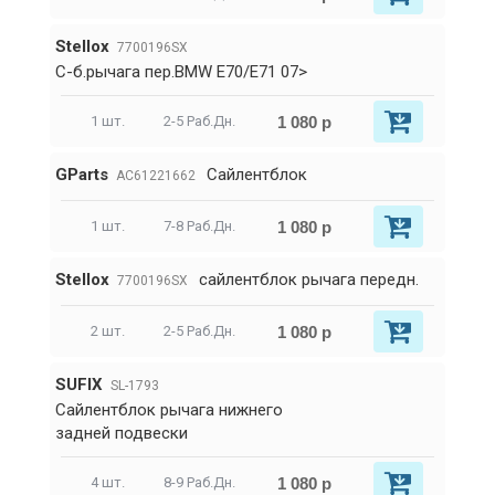
Stellox
7700196SX
С-б.рычага пер.BMW E70/E71 07>
1 080 р
1 шт.
2-5 Раб.Дн.
GParts
Сайлентблок
AC61221662
1 080 р
1 шт.
7-8 Раб.Дн.
Stellox
сайлентблок рычага передн.
7700196SX
1 080 р
2 шт.
2-5 Раб.Дн.
SUFIX
SL-1793
Сайлентблок рычага нижнего
задней подвески
1 080 р
4 шт.
8-9 Раб.Дн.