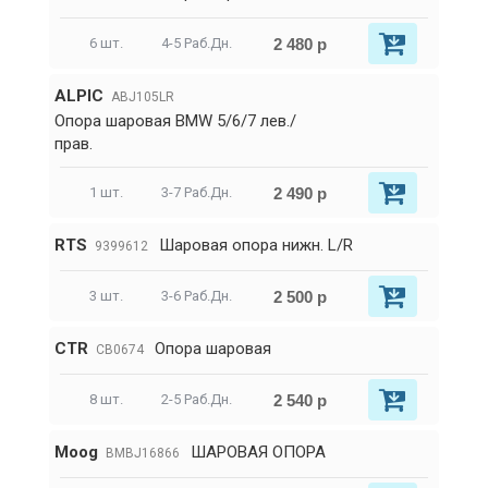
2 480 р
6 шт.
4-5 Раб.Дн.
ALPIC
ABJ105LR
Опора шаровая BMW 5/6/7 лев./
прав.
2 490 р
1 шт.
3-7 Раб.Дн.
RTS
Шаровая опора нижн. L/R
9399612
2 500 р
3 шт.
3-6 Раб.Дн.
CTR
Опора шаровая
CB0674
2 540 р
8 шт.
2-5 Раб.Дн.
Moog
ШАРОВАЯ ОПОРА
BMBJ16866