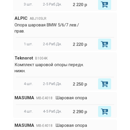
2 220 р
3 шт.
2-5 Раб.Дн.
ALPIC
ABJ105LR
Опора шаровая BMW 5/6/7 лев./
прав.
2 220 р
1 шт.
2-6 Раб.Дн.
Teknorot
B1004K
Комплект шаровой опоры передн.
нижн.
2 250 р
4 шт.
2-5 Раб.Дн.
MASUMA
Шаровая опора
MB-E4018
2 290 р
4 шт.
4-5 Раб.Дн.
MASUMA
Шаровая опора
MB-E4018