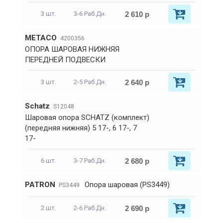
2 610 р
3 шт.
3-6 Раб.Дн.
METACO
4200356
ОПОРА ШАРОВАЯ НИЖНЯЯ
ПЕРЕДНЕЙ ПОДВЕСКИ
2 640 р
3 шт.
2-5 Раб.Дн.
Schatz
S12048
Шаровая опора SCHATZ (комплект)
(передняя нижняя) 5 17-, 6 17-, 7
17-
2 680 р
6 шт.
3-7 Раб.Дн.
PATRON
Опора шаровая (PS3449)
PS3449
2 690 р
2 шт.
2-6 Раб.Дн.