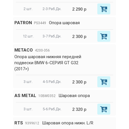
2 290 р
2 шт.
2-3 Раб.Дн.
PATRON
Опора шаровая
PS3449
2 300 р
12 шт.
3-7 Раб.Дн.
METACO
4200-356
Опора шаровая нижняя передней
подвески BMW 6-СЕРИЯ GT G32
(2017>)
2 300 р
3 шт.
4-5 Раб.Дн.
AS METAL
Шаровая опора
10BM0352
2 320 р
3 шт.
5-6 Раб.Дн.
RTS
Шаровая опора нижн. L/R
9399612