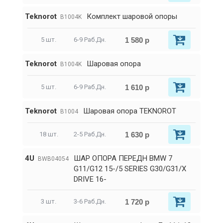
Teknorot
Комплект шаровой опоры
B1004K
1 580 р
5 шт.
6-9 Раб.Дн.
Teknorot
Шаровая опора
B1004K
1 610 р
5 шт.
6-9 Раб.Дн.
Teknorot
Шаровая опора TEKNOROT
B1004
1 630 р
18 шт.
2-5 Раб.Дн.
4U
ШАР ОПОРА ПЕРЕДН BMW 7
BWB04054
G11/G12 15-/5 SERIES G30/G31/X
DRIVE 16-
1 720 р
3 шт.
3-6 Раб.Дн.