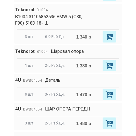
Teknorot
B1004
B1004 31106852536 BMW 5 (G30,
F90) 518D 18- Ш
1 340 р
3 шт.
6-9 Раб.Дн.
Teknorot
Шаровая опора
B1004
1 380 р
1 шт.
2-5 Раб.Дн.
4U
Деталь
BWB04054
1 470 р
9 шт.
3-7 Раб.Дн.
4U
ШАР ОПОРА ПЕРЕДН
BWB04054
1 480 р
3 шт.
2-5 Раб.Дн.