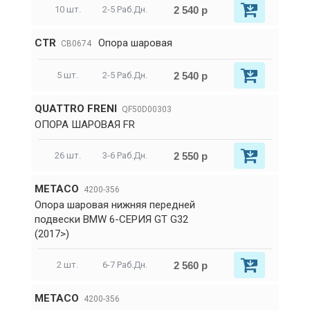
2 540 р
10 шт.
2-5 Раб.Дн.
CTR
Опора шаровая
CB0674
2 540 р
5 шт.
2-5 Раб.Дн.
QUATTRO FRENI
QF50D00303
ОПОРА ШАРОВАЯ FR
2 550 р
26 шт.
3-6 Раб.Дн.
METACO
4200-356
Опора шаровая нижняя передней
подвески BMW 6-СЕРИЯ GT G32
(2017>)
2 560 р
2 шт.
6-7 Раб.Дн.
METACO
4200-356