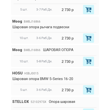
2 730 р
5 шт.
3-7 Раб.Дн.
Moog
BMBJ16866
Шаровая опора рычага подвески
2 730 р
10 шт.
3-6 Раб.Дн.
Moog
ШАРОВАЯ ОПОРА
BMBJ16866
2 730 р
10 шт.
5-8 Раб.Дн.
HOSU
HSBJ0015
Шаровая опора BMW 5-Series 16-20
2 730 р
5 шт.
3-6 Раб.Дн.
STELLOX
Опора шаровая
5210297SX