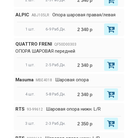
2 340 р
ALPIC
Опора шаровая правая/левая
ABJ105LR
2 340 р
1 шт.
6-9 Раб.Дн.
QUATTRO FRENI
QF50D00303
ОПОРА ШАРОВАЯ передней
2 340 р
1 шт.
2-5 Раб.Дн.
Masuma
Шаровая опора
MBE4018
2 340 р
4 шт.
5-8 Раб.Дн.
RTS
Шаровая опора нижн. L/R
93-99612
2 350 р
3 шт.
2-3 Раб.Дн.