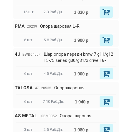
1 830 р
16 шт.
2-3 Раб.Дн.
PMA
Опора шаровая L-R
20239
1 900 р
6 шт.
5-8 Раб.Дн.
4U
Шар опора передн bmw 7 g11/g12
BWB04054
15-/5 series g30/g31/x drive 16-
1 900 р
6 шт.
4-5 Раб.Дн.
TALOSA
Опорашаровая
47120535
1 940 р
6 шт.
7-10 Раб.Дн.
AS METAL
Опора шаровая
10BM0352
1 980 р
3 шт.
2-5 Раб.Дн.