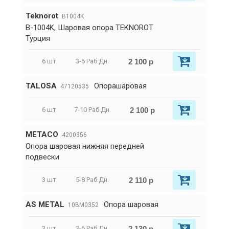
Teknorot
B1004K
B-1004K, Шаровая опора TEKNOROT
Турция
2 100 р
6 шт.
3-6 Раб.Дн.
TALOSA
Опорашаровая
47120535
2 100 р
6 шт.
7-10 Раб.Дн.
METACO
4200356
Опора шаровая нижняя передней
подвески
2 110 р
3 шт.
5-8 Раб.Дн.
AS METAL
Опора шаровая
10BM0352
2 130 р
3 шт.
3-6 Раб.Дн.