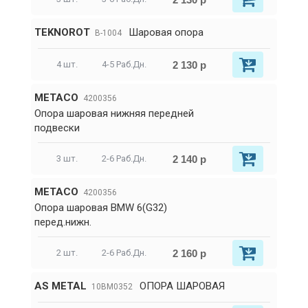
TEKNOROT
Шаровая опора
B-1004
2 130 р
4 шт.
4-5 Раб.Дн.
METACO
4200356
Опора шаровая нижняя передней
подвески
2 140 р
3 шт.
2-6 Раб.Дн.
METACO
4200356
Опора шаровая BMW 6(G32)
перед.нижн.
2 160 р
2 шт.
2-6 Раб.Дн.
AS METAL
ОПОРА ШАРОВАЯ
10BM0352