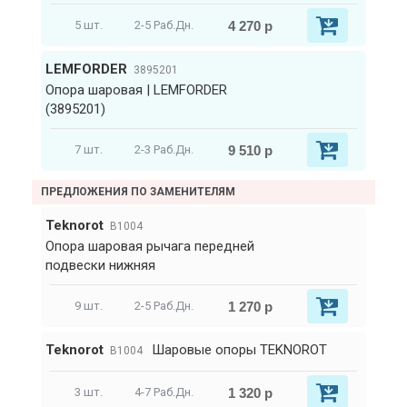
4 270 р
5 шт.
2-5 Раб.Дн.
LEMFORDER
3895201
Опора шаровая | LEMFORDER
(3895201)
9 510 р
7 шт.
2-3 Раб.Дн.
ПРЕДЛОЖЕНИЯ ПО ЗАМЕНИТЕЛЯМ
Teknorot
B1004
Опора шаровая рычага передней
подвески нижняя
1 270 р
9 шт.
2-5 Раб.Дн.
Teknorot
Шаровые опоры TEKNOROT
B1004
1 320 р
3 шт.
4-7 Раб.Дн.