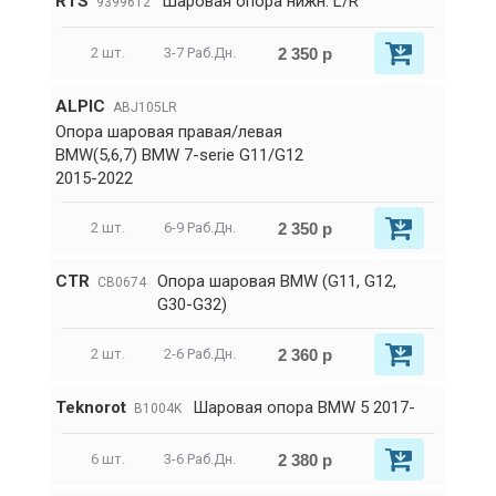
RTS
Шаровая опора нижн. L/R
9399612
2 350 р
2 шт.
3-7 Раб.Дн.
ALPIC
ABJ105LR
Опора шаровая правая/левая
BMW(5,6,7) BMW 7-serie G11/G12
2015-2022
2 350 р
2 шт.
6-9 Раб.Дн.
CTR
Опора шаровая BMW (G11, G12,
CB0674
G30-G32)
2 360 р
2 шт.
2-6 Раб.Дн.
Teknorot
Шаровая опора BMW 5 2017-
B1004K
2 380 р
6 шт.
3-6 Раб.Дн.