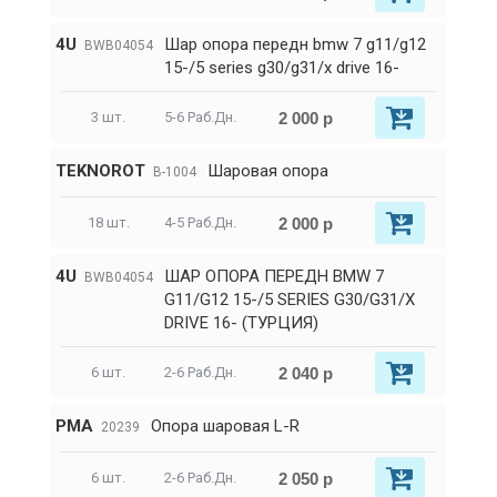
4U
Шар опора передн bmw 7 g11/g12
BWB04054
15-/5 series g30/g31/x drive 16-
2 000 р
3 шт.
5-6 Раб.Дн.
TEKNOROT
Шаровая опора
B-1004
2 000 р
18 шт.
4-5 Раб.Дн.
4U
ШАР ОПОРА ПЕРЕДН BMW 7
BWB04054
G11/G12 15-/5 SERIES G30/G31/X
DRIVE 16- (ТУРЦИЯ)
2 040 р
6 шт.
2-6 Раб.Дн.
PMA
Опора шаровая L-R
20239
2 050 р
6 шт.
2-6 Раб.Дн.