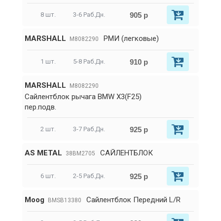
905 р
8 шт.
3-6 Раб.Дн.
MARSHALL
РМИ (легковые)
M8082290
910 р
1 шт.
5-8 Раб.Дн.
MARSHALL
M8082290
Сайлентблок рычага BMW X3(F25)
пер.подв.
925 р
2 шт.
3-7 Раб.Дн.
AS METAL
САЙЛЕНТБЛОК
38BM2705
925 р
6 шт.
2-5 Раб.Дн.
Moog
Сайлентблок Передний L/R
BMSB13380