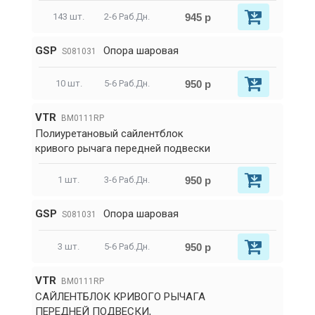
945 р
143 шт.
2-6 Раб.Дн.
GSP
Опора шаровая
S081031
950 р
10 шт.
5-6 Раб.Дн.
VTR
BM0111RP
Полиуретановый сайлентблок
кривого рычага передней подвески
950 р
1 шт.
3-6 Раб.Дн.
GSP
Опора шаровая
S081031
950 р
3 шт.
5-6 Раб.Дн.
VTR
BM0111RP
САЙЛЕНТБЛОК КРИВОГО РЫЧАГА
ПЕРЕДНЕЙ ПОДВЕСКИ,