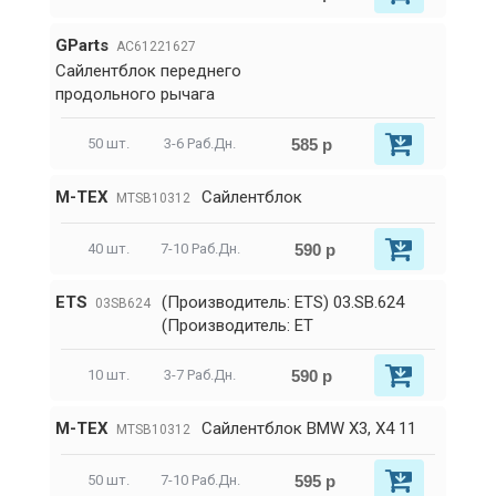
GParts
AC61221627
Сайлентблок переднего
продольного рычага
585 р
50 шт.
3-6 Раб.Дн.
M-TEX
Сайлентблок
MTSB10312
590 р
40 шт.
7-10 Раб.Дн.
ETS
(Производитель: ETS) 03.SB.624
03SB624
(Производитель: ET
590 р
10 шт.
3-7 Раб.Дн.
M-TEX
Сайлентблок BMW X3, X4 11
MTSB10312
595 р
50 шт.
7-10 Раб.Дн.