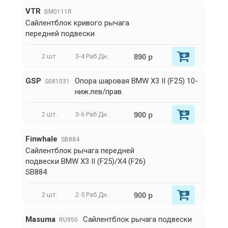
VTR
BM0111R
Сайлентблок кривого рычага
передней подвески
890 р
2 шт.
3-4 Раб.Дн.
GSP
Опора шаровая BMW X3 II (F25) 10-
S081031
ниж.лев/прав.
900 р
2 шт.
3-6 Раб.Дн.
Finwhale
SB884
Сайлентблок рычага передней
подвески BMW X3 II (F25)/X4 (F26)
SB884
900 р
2 шт.
2-5 Раб.Дн.
Masuma
Сайлентблок рычага подвески
RU950