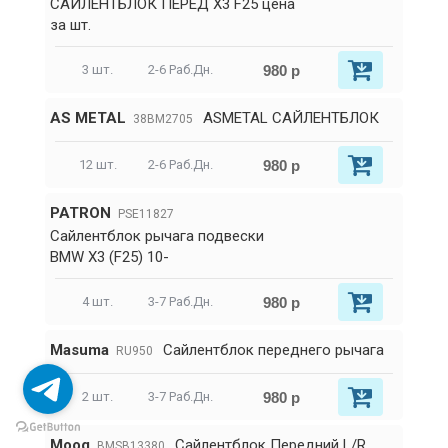
САЙЛЕНТБЛОК ПЕРЕД X3 F25 цена
за шт.
980 р
3 шт.
2-6 Раб.Дн.
AS METAL
ASMETAL САЙЛЕНТБЛОК
38BM2705
980 р
12 шт.
2-6 Раб.Дн.
PATRON
PSE11827
Сайлентблок рычага подвески
BMW X3 (F25) 10-
980 р
4 шт.
3-7 Раб.Дн.
Masuma
Сайлентблок переднего рычага
RU950
980 р
2 шт.
3-7 Раб.Дн.
Moog
Сайлентблок Передний L/R
BMSB13380