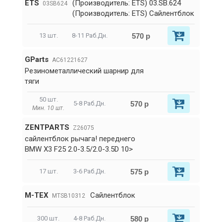
ETS
(Производитель: ETS) 03.SB.624
03SB624
(Производитель: ETS) Сайлентблок
570 р
13 шт.
8-11 Раб.Дн.
GParts
AC61221627
Резинометаллический шарнир для
тяги
50 шт.
570 р
5-8 Раб.Дн.
Мин. 10 шт.
ZENTPARTS
Z26075
сайлентблок рычага! переднего
BMW X3 F25 2.0-3.5/2.0-3.5D 10>
575 р
17 шт.
3-6 Раб.Дн.
M-TEX
Сайлентблок
MTSB10312
580 р
300 шт.
4-8 Раб.Дн.