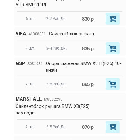
VTR BM0111RP
830 р
6 шт.
2-7 Раб.Дн.
VIKA
Сайлентблок рычага
41308001
835 р
4 шт.
3-4 Раб.Дн.
GSP
Опора шаровая BMW X3 II (F25) 10-
S081031
нижн.
865 р
2 шт.
2-6 Раб.Дн.
MARSHALL
M8082290
Сайлентблок рычага BMW X3(F25)
пер.подв.
870 р
2 шт.
2-5 Раб.Дн.