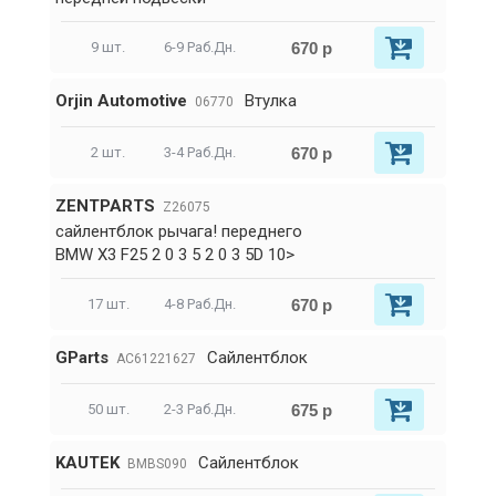
670 р
9 шт.
6-9 Раб.Дн.
Orjin Automotive
Втулка
06770
670 р
2 шт.
3-4 Раб.Дн.
ZENTPARTS
Z26075
сайлентблок рычага! переднего
BMW X3 F25 2 0 3 5 2 0 3 5D 10>
670 р
17 шт.
4-8 Раб.Дн.
GParts
Сайлентблок
AC61221627
675 р
50 шт.
2-3 Раб.Дн.
KAUTEK
Сайлентблок
BMBS090