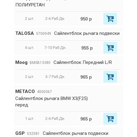
ПОЛИУРЕТАН
950 р
2 шт.
2-6 Раб.Дн.
TALOSA
Сайлентблок рычага подвески
5700949
955 р
6 шт.
7-10 Раб.Дн.
Moog
Сайлентблок Передний L/R
BMSB13380
965 р
2 шт.
3-7 Раб.Дн.
METACO
4500367
Сайлентблок рычага BMW X3(F25)
перед.
965 р
1 шт.
2-6 Раб.Дн.
GSP
Сайлентблок рычага подвески
532581