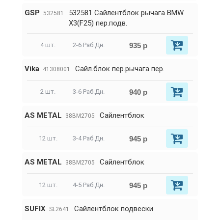
GSP
532581 Сайлентблок рычага BMW
532581
X3(F25) пер.подв.
935 р
4 шт.
2-6 Раб.Дн.
Vika
Сайл.блок пер.рычага пер.
41308001
940 р
2 шт.
3-6 Раб.Дн.
AS METAL
Сайлентблок
38BM2705
945 р
12 шт.
3-4 Раб.Дн.
AS METAL
Сайлентблок
38BM2705
945 р
12 шт.
4-5 Раб.Дн.
SUFIX
Сайлентблок подвески
SL2641