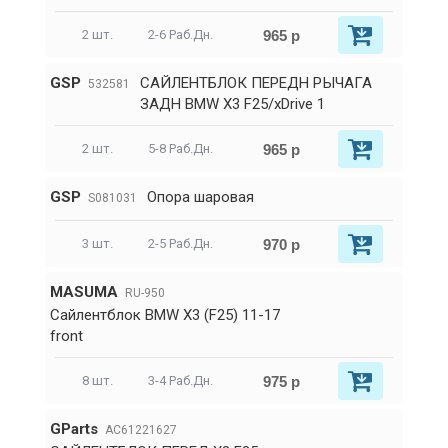
965 р
2 шт.
2-6 Раб.Дн.
GSP
САЙЛЕНТБЛОК ПЕРЕДН РЫЧАГА
532581
ЗАДН BMW X3 F25/xDrive 1
965 р
2 шт.
5-8 Раб.Дн.
GSP
Опора шаровая
S081031
970 р
3 шт.
2-5 Раб.Дн.
MASUMA
RU-950
Сайлентблок BMW X3 (F25) 11-17
front
975 р
8 шт.
3-4 Раб.Дн.
GParts
AC61221627