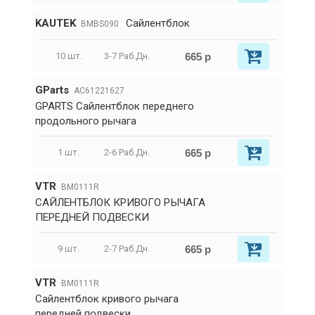
KAUTEK
Сайлентблок
BMBS090
665 р
10 шт.
3-7 Раб.Дн.
GParts
AC61221627
GPARTS Сайлентблок переднего
продольного рычага
665 р
1 шт.
2-6 Раб.Дн.
VTR
BM0111R
САЙЛЕНТБЛОК КРИВОГО РЫЧАГА
ПЕРЕДНЕЙ ПОДВЕСКИ
665 р
9 шт.
2-7 Раб.Дн.
VTR
BM0111R
Сайлентблок кривого рычага
передней подвески