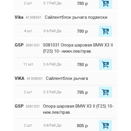
780 р
2 шт.
3-7 Раб.Дн.
Vika
Сайлентблок рычага подвески
41308001
780 р
4 шт.
3-6 Раб.Дн.
GSP
S081031 Опора шаровая BMW X3 II
S081031
(F25) 10- нижн.лев/прав.
780 р
11 шт.
2-6 Раб.Дн.
VIKA
Сайлентблок рычага
41308001
795 р
2 шт.
2-3 Раб.Дн.
GSP
Опора шаровая BMW X3 II (F25) 10-
S081031
ниж.лев/прав.
805 р
2 шт.
5-8 Раб.Дн.