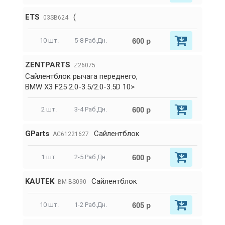
ETS
(
03SB624
600 р
10 шт.
5-8 Раб.Дн.
ZENTPARTS
Z26075
Сайлентблок рычага переднего,
BMW X3 F25 2.0-3.5/2.0-3.5D 10>
600 р
2 шт.
3-4 Раб.Дн.
GParts
Сайлентблок
AC61221627
600 р
1 шт.
2-5 Раб.Дн.
KAUTEK
Сайлентблок
BM-BS090
605 р
10 шт.
1-2 Раб.Дн.