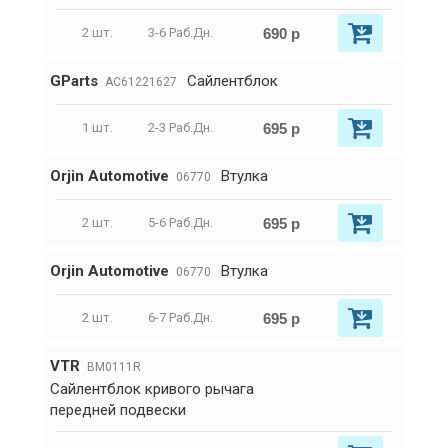
690 р
2 шт.
3-6 Раб.Дн.
GParts
Сайлентблок
AC61221627
695 р
1 шт.
2-3 Раб.Дн.
Orjin Automotive
Втулка
06770
695 р
2 шт.
5-6 Раб.Дн.
Orjin Automotive
Втулка
06770
695 р
2 шт.
6-7 Раб.Дн.
VTR
BM0111R
Сайлентблок кривого рычага
передней подвески