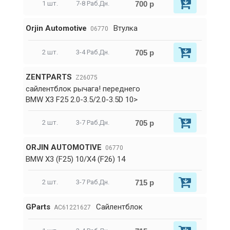
700 р
1 шт.
7-8 Раб.Дн.
Orjin Automotive
Втулка
06770
705 р
2 шт.
3-4 Раб.Дн.
ZENTPARTS
Z26075
сайлентблок рычага! переднего
BMW X3 F25 2.0-3.5/2.0-3.5D 10>
705 р
2 шт.
3-7 Раб.Дн.
ORJIN AUTOMOTIVE
06770
BMW X3 (F25) 10/X4 (F26) 14
715 р
2 шт.
3-7 Раб.Дн.
GParts
Сайлентблок
AC61221627