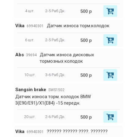
500 р
4 шт.
2-5 Раб.Дн.
Vika
Датчик износа торм.колодок
69940301
500 р
6 шт.
2-5 Раб.Дн.
Abs
Датчик износа дисковых
39694
тормозных колодок
500 р
10 шт.
3-6 Раб.Дн.
Sangsin brake
SWS1502
Датчик износа торм. колодок BMW
3(E90/E91)/X1(E84) -15 передн.
500 р
20 шт.
2-6 Раб.Дн.
Vika
?????? ?????? ????. ???????
69940301