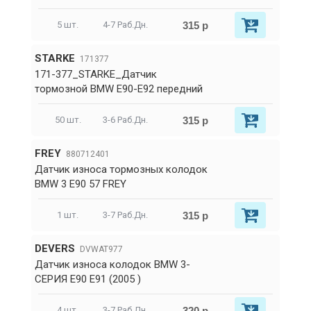
315 р
5 шт.
4-7 Раб.Дн.
STARKE
171377
171-377_STARKE_Датчик
тормозной BMW E90-E92 передний
315 р
50 шт.
3-6 Раб.Дн.
FREY
880712401
Датчик износа тормозных колодок
BMW 3 E90 57 FREY
315 р
1 шт.
3-7 Раб.Дн.
DEVERS
DVWAT977
Датчик износа колодок BMW 3-
СЕРИЯ E90 E91 (2005 )
320 р
4 шт.
3-7 Раб.Дн.