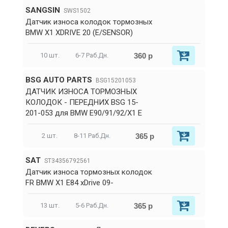
SANGSIN
SWS1502
Датчик износа колодок тормозных
BMW X1 XDRIVE 20 (E/SENSOR)
360 р
10 шт.
6-7 Раб.Дн.
BSG AUTO PARTS
BSG15201053
ДАТЧИК ИЗНОСА ТОРМОЗНЫХ
КОЛОДОК - ПЕРЕДНИХ BSG 15-
201-053 для BMW E90/91/92/X1 E
365 р
2 шт.
8-11 Раб.Дн.
SAT
ST34356792561
Датчик износа тормозных колодок
FR BMW X1 E84 xDrive 09-
365 р
13 шт.
5-6 Раб.Дн.