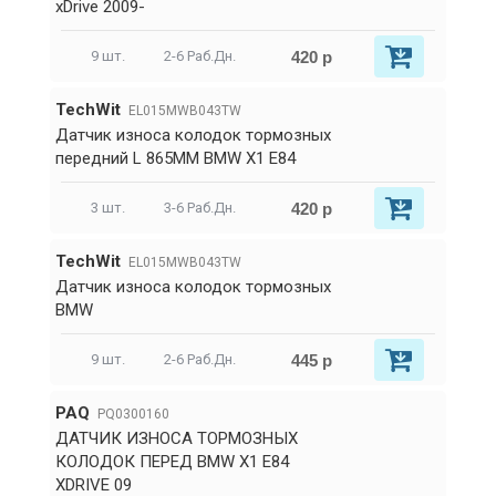
xDrive 2009-
420 р
9 шт.
2-6 Раб.Дн.
TechWit
EL015MWB043TW
Датчик износа колодок тормозных
передний L 865MM BMW X1 E84
420 р
3 шт.
3-6 Раб.Дн.
TechWit
EL015MWB043TW
Датчик износа колодок тормозных
BMW
445 р
9 шт.
2-6 Раб.Дн.
PAQ
PQ0300160
ДАТЧИК ИЗНОСА ТОРМОЗНЫХ
КОЛОДОК ПЕРЕД BMW X1 E84
XDRIVE 09