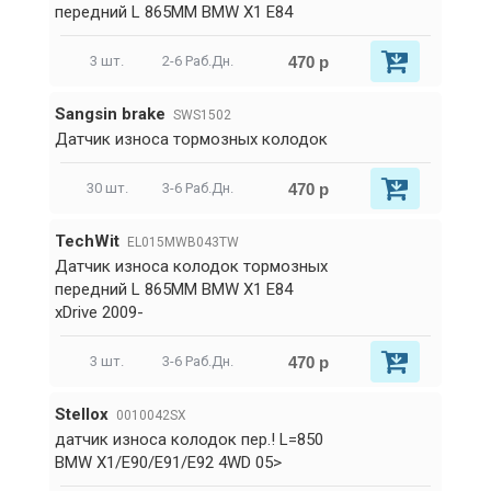
передний L 865MM BMW X1 E84
470 р
3 шт.
2-6 Раб.Дн.
Sangsin brake
SWS1502
Датчик износа тормозных колодок
470 р
30 шт.
3-6 Раб.Дн.
TechWit
EL015MWB043TW
Датчик износа колодок тормозных
передний L 865MM BMW X1 E84
xDrive 2009-
470 р
3 шт.
3-6 Раб.Дн.
Stellox
0010042SX
датчик износа колодок пер.! L=850
BMW X1/E90/E91/E92 4WD 05>