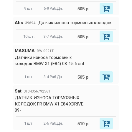
505 р
9 шт.
6-9 Раб.Дн.
Abs
Датчик износа тормозных колодок
39694
505 р
10 шт.
3-7 Раб.Дн.
MASUMA
BW-0021T
Датчики износа тормозных
колодок BMW X1 (E84) 08-15 front
505 р
1 шт.
3-4 Раб.Дн.
Sat
ST34356792561
ДАТЧИК ИЗНОСА ТОРМОЗНЫХ
КОЛОДОК FR BMW X1 E84 XDRIVE
09-
510 р
1 шт.
2-6 Раб.Дн.