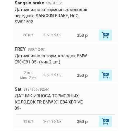
Sangsin brake
SWS1502
Датчик износа тормозных колодок
передних, SANGSIN BRAKE, Hi-Q,
SWS1502
350 р
20 шт.
3-6 Раб.Дн.
FREY
880712401
Датчик износа торм. колодок BMW
E90/E91 05- (мин.2 шт.)
2 шт.
350 р
2-6 Раб.Дн.
Мин. 2 шт.
Sat
ST34356792561
ДАТЧИК ИЗНОСА ТОРМОЗНЫХ
КОЛОДОК FR BMW X1 E84 XDRIVE
09-
350 р
13 шт.
3-7 Раб.Дн.