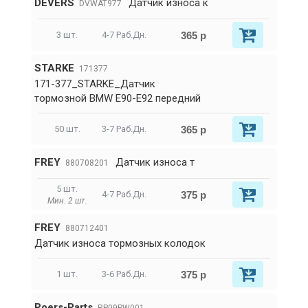
DEVERS
Датчик износа к
DVWAT977
365 р
3 шт.
4-7 Раб.Дн.
STARKE
171377
171-377_STARKE_Датчик
тормозной BMW E90-E92 передний
365 р
50 шт.
3-7 Раб.Дн.
FREY
Датчик износа т
880708201
5 шт.
375 р
4-7 Раб.Дн.
Мин. 2 шт.
FREY
880712401
Датчик износа тормозных колодок
375 р
1 шт.
3-6 Раб.Дн.
Roers-Parts