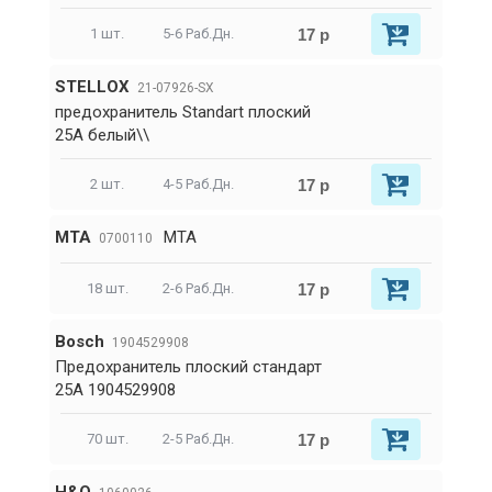
17 р
1 шт.
5-6 Раб.Дн.
STELLOX
21-07926-SX
предохранитель Standart плоский
25A белый\\
17 р
2 шт.
4-5 Раб.Дн.
MTA
MTA
0700110
17 р
18 шт.
2-6 Раб.Дн.
Bosch
1904529908
Предохранитель плоский стандарт
25A 1904529908
17 р
70 шт.
2-5 Раб.Дн.