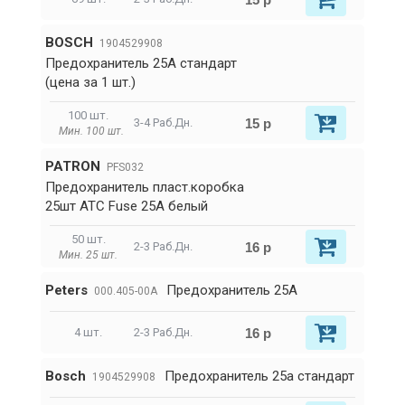
BOSCH
1904529908
Предохранитель 25A стандарт
(цена за 1 шт.)
100 шт.
15 р
3-4 Раб.Дн.
Мин. 100 шт.
PATRON
PFS032
Предохранитель пласт.коробка
25шт ATC Fuse 25A белый
50 шт.
16 р
2-3 Раб.Дн.
Мин. 25 шт.
Peters
Предохранитель 25A
000.405-00A
16 р
4 шт.
2-3 Раб.Дн.
Bosch
Предохранитель 25а стандарт
1904529908