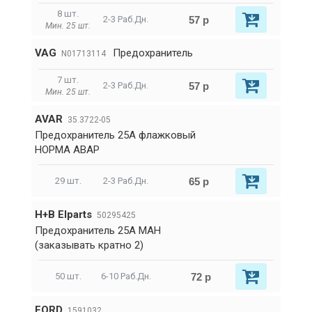
8 шт.
57 р
2-3 Раб.Дн.
Мин. 25 шт.
VAG
Предохранитель
N01713114
7 шт.
57 р
2-3 Раб.Дн.
Мин. 25 шт.
AVAR
35.3722-05
Предохранитель 25А флажковый
НОРМА АВАР
65 р
29 шт.
2-3 Раб.Дн.
H+B Elparts
50295425
Предохранитель 25А МАН
(заказывать кратно 2)
72 р
50 шт.
6-10 Раб.Дн.
FORD
1591032