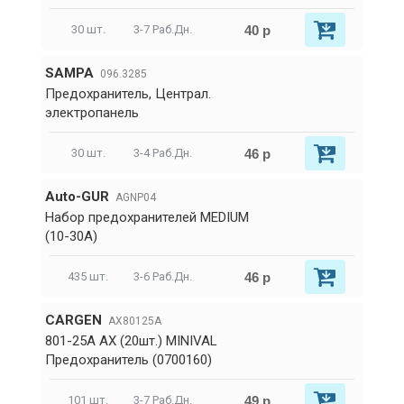
40 р
30 шт.
3-7 Раб.Дн.
SAMPA
096.3285
Предохранитель, Централ.
электропанель
46 р
30 шт.
3-4 Раб.Дн.
Auto-GUR
AGNP04
Набор предохранителей MEDIUM
(10-30А)
46 р
435 шт.
3-6 Раб.Дн.
CARGEN
AX80125A
801-25А AX (20шт.) MINIVAL
Предохранитель (0700160)
49 р
101 шт.
3-7 Раб.Дн.