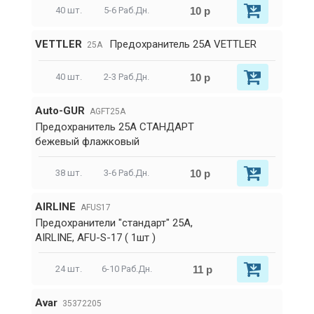
10 р
40 шт.
5-6 Раб.Дн.
VETTLER
Предохранитель 25А VETTLER
25A
10 р
40 шт.
2-3 Раб.Дн.
Auto-GUR
AGFT25A
Предохранитель 25A СТАНДАРТ
бежевый флажковый
10 р
38 шт.
3-6 Раб.Дн.
AIRLINE
AFUS17
Предохранители "стандарт" 25A,
AIRLINE, AFU-S-17 ( 1шт )
11 р
24 шт.
6-10 Раб.Дн.
Avar
35372205