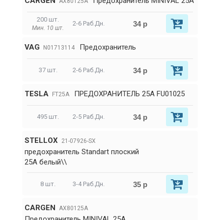
CARGEN
Предохранитель MINIVAL 25A
AX80125A
200 шт.
34 р
2-6 Раб.Дн.
Мин. 10 шт.
VAG
Предохранитель
N01713114
34 р
37 шт.
2-6 Раб.Дн.
TESLA
ПРЕДОХРАНИТЕЛЬ 25А FU01025
FT25A
34 р
495 шт.
2-5 Раб.Дн.
STELLOX
21-07926-SX
предохранитель Standart плоский
25A белый\\
35 р
8 шт.
3-4 Раб.Дн.
CARGEN
AX80125A
Предохранитель MINIVAL 25A