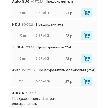
Auto-GUR
Предохранитель
AGFT25A
21 р
5 шт.
3-7 Раб.Дн.
H&Q
Предохранитель
1060026
22 р
50 шт.
2-3 Раб.Дн.
TESLA
Предохранитель 25А
FT25A
23 р
2 шт.
2-6 Раб.Дн.
Avar
Предохранитель флажковый (25А)
35372205
27 р
500 шт.
3-6 Раб.Дн.
AUGER
102750
Предохранитель, Централ.
электропанель