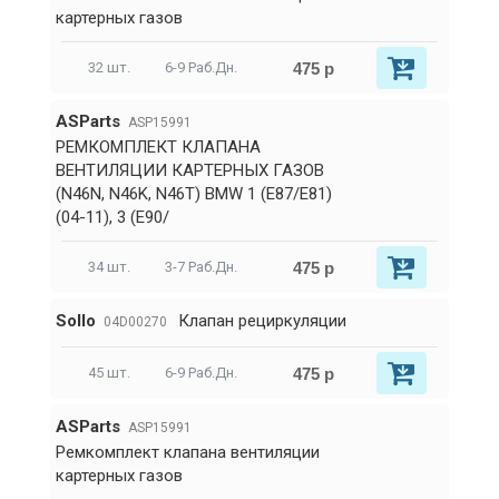
картерных газов
475 р
32 шт.
6-9 Раб.Дн.
ASParts
ASP15991
РЕМКОМПЛЕКТ КЛАПАНА
ВЕНТИЛЯЦИИ КАРТЕРНЫХ ГАЗОВ
(N46N, N46K, N46T) BMW 1 (E87/E81)
(04-11), 3 (E90/
475 р
34 шт.
3-7 Раб.Дн.
Sollo
Клапан рециркуляции
04D00270
475 р
45 шт.
6-9 Раб.Дн.
ASParts
ASP15991
Ремкомплект клапана вентиляции
картерных газов