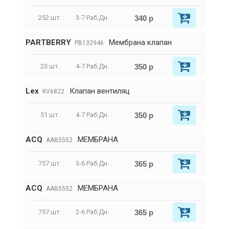
340 р
252 шт.
3-7 Раб.Дн.
PARTBERRY
Мембрана клапан
PB132946
350 р
23 шт.
4-7 Раб.Дн.
Lex
Клапан вентиляц
KV6822
350 р
51 шт.
4-7 Раб.Дн.
ACQ
МЕМБРАНА
AAB5552
365 р
757 шт.
3-6 Раб.Дн.
ACQ
МЕМБРАНА
AAB5552
365 р
757 шт.
2-6 Раб.Дн.