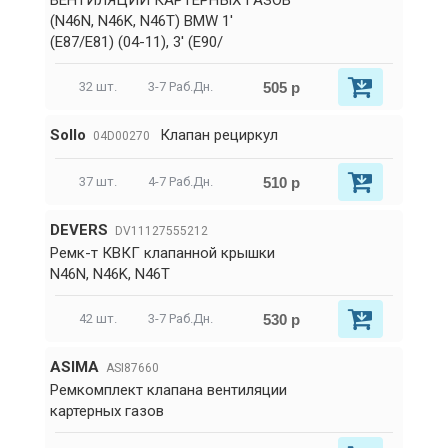
ВЕНТИЛЯЦИИ КАРТЕРНЫХ ГАЗОВ
(N46N, N46K, N46T) BMW 1'
(E87/E81) (04-11), 3' (E90/
505 р
32 шт.
3-7 Раб.Дн.
Sollo
Клапан рециркул
04D00270
510 р
37 шт.
4-7 Раб.Дн.
DEVERS
DV11127555212
Ремк-т КВКГ клапанной крышки
N46N, N46K, N46T
530 р
42 шт.
3-7 Раб.Дн.
ASIMA
ASI87660
Ремкомплект клапана вентиляции
картерных газов