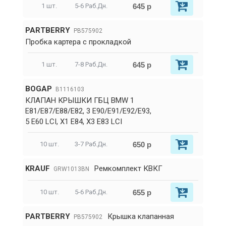
645 р
1 шт.
5-6 Раб.Дн.
PARTBERRY
PB575902
Пробка картера с прокладкой
645 р
1 шт.
7-8 Раб.Дн.
BOGAP
B1116103
КЛАПАН КРЫШКИ ГБЦ BMW 1
E81/E87/E88/E82, 3 E90/E91/E92/E93,
5 E60 LCI, X1 E84, X3 E83 LCI
650 р
10 шт.
3-7 Раб.Дн.
KRAUF
Ремкомплект КВКГ
GRW1013BN
655 р
10 шт.
5-6 Раб.Дн.
PARTBERRY
Крышка клапанная
PB575902