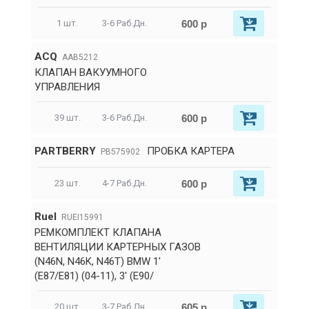
600 р
1 шт.
3-6 Раб.Дн.
ACQ
AAB5212
КЛАПАН ВАКУУМНОГО
УПРАВЛЕНИЯ
600 р
39 шт.
3-6 Раб.Дн.
PARTBERRY
ПРОБКА КАРТЕРА
PB575902
600 р
23 шт.
4-7 Раб.Дн.
RueI
RUEI15991
РЕМКОМПЛЕКТ КЛАПАНА
ВЕНТИЛЯЦИИ КАРТЕРНЫХ ГАЗОВ
(N46N, N46K, N46T) BMW 1'
(E87/E81) (04-11), 3' (E90/
605 р
20 шт.
3-7 Раб.Дн.