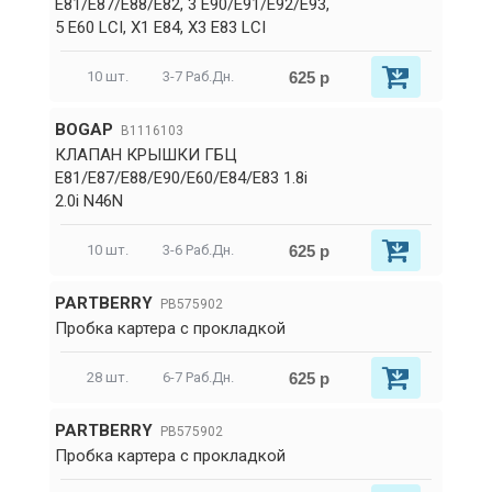
E81/E87/E88/E82, 3 E90/E91/E92/E93,
5 E60 LCI, X1 E84, X3 E83 LCI
625 р
10 шт.
3-7 Раб.Дн.
BOGAP
B1116103
КЛАПАН КРЫШКИ ГБЦ
E81/E87/E88/E90/E60/E84/E83 1.8i
2.0i N46N
625 р
10 шт.
3-6 Раб.Дн.
PARTBERRY
PB575902
Пробка картера с прокладкой
625 р
28 шт.
6-7 Раб.Дн.
PARTBERRY
PB575902
Пробка картера с прокладкой