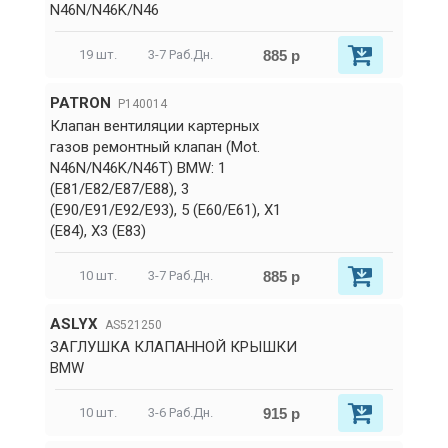
N46N/N46K/N46
885 р
19 шт.
3-7 Раб.Дн.
PATRON
P140014
Клапан вентиляции картерных
газов ремонтный клапан (Mot.
N46N/N46K/N46T) BMW: 1
(E81/E82/E87/E88), 3
(E90/E91/E92/E93), 5 (E60/E61), X1
(E84), X3 (E83)
885 р
10 шт.
3-7 Раб.Дн.
ASLYX
AS521250
ЗАГЛУШКА КЛАПАННОЙ КРЫШКИ
BMW
915 р
10 шт.
3-6 Раб.Дн.