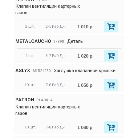
Клапан вентиляции картерных
газов
1 010 р
2 шт.
2-5 Раб.Дн.
METALCAUCHO
Деталь
97890
1 020 р
4 шт.
3-7 Раб.Дн.
ASLYX
Заглушка клапанной крышки
AS-521250
1 050 р
10 шт.
7-8 Раб.Дн.
PATRON
P14-0014
Клапан вентиляции картерных
газов
1 060 р
10 шт.
7-8 Раб.Дн.