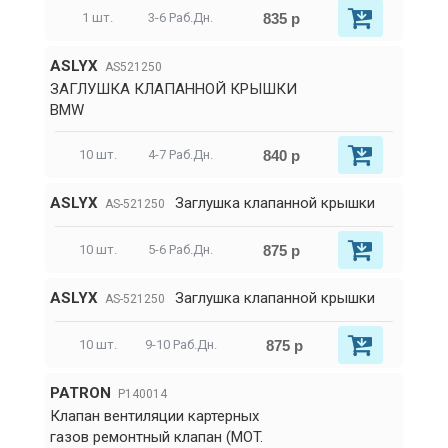
835 р
1 шт.
3-6 Раб.Дн.
ASLYX
AS521250
ЗАГЛУШКА КЛАПАННОЙ КРЫШКИ
BMW
840 р
10 шт.
4-7 Раб.Дн.
ASLYX
Заглушка клапанной крышки
AS-521250
875 р
10 шт.
5-6 Раб.Дн.
ASLYX
Заглушка клапанной крышки
AS-521250
875 р
10 шт.
9-10 Раб.Дн.
PATRON
P140014
Клапан вентиляции картерных
газов ремонтный клапан (MOT.