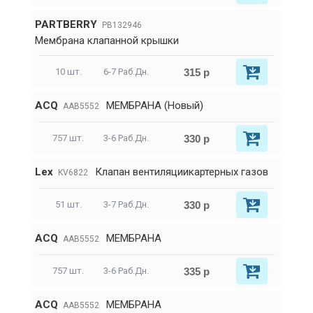
PARTBERRY
PB132946
Мембрана клапанной крышки
315 р
10 шт.
6-7 Раб.Дн.
ACQ
МЕМБРАНА (Новый)
AAB5552
330 р
757 шт.
3-6 Раб.Дн.
Lex
Клапан вентиляциикартерных газов
KV6822
330 р
51 шт.
3-7 Раб.Дн.
ACQ
МЕМБРАНА
AAB5552
335 р
757 шт.
3-6 Раб.Дн.
ACQ
МЕМБРАНА
AAB5552