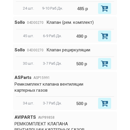
485 р
24 шт.
9-10 Раб.Дн.
Sollo
Клапан (рем. комплект)
04D00270
490 р
45 шт.
6-9 Раб.Дн.
Sollo
Клапан рециркуляции
04D00270
500 р
30 шт.
3-7 Раб.Дн.
ASParts
ASP15991
Ремкомплект клапана вентиляции
картерных газов
500 р
34 шт.
3-7 Раб.Дн.
AVIPARTS
AVP89858
РЕМКОМПЛЕКТ КЛАПАНА