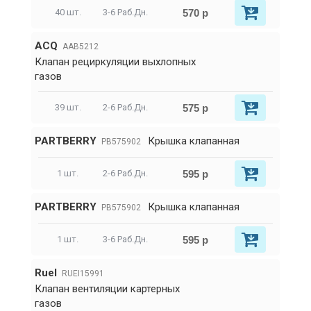
570 р
40 шт.
3-6 Раб.Дн.
ACQ
AAB5212
Клапан рециркуляции выхлопных
газов
575 р
39 шт.
2-6 Раб.Дн.
PARTBERRY
Крышка клапанная
PB575902
595 р
1 шт.
2-6 Раб.Дн.
PARTBERRY
Крышка клапанная
PB575902
595 р
1 шт.
3-6 Раб.Дн.
RueI
RUEI15991
Клапан вентиляции картерных
газов