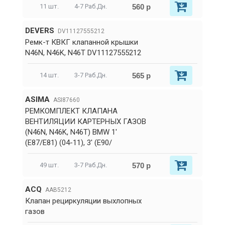
560 р
11 шт.
4-7 Раб.Дн.
DEVERS
DV11127555212
Ремк-т КВКГ клапанной крышки
N46N, N46K, N46T DV11127555212
565 р
14 шт.
3-7 Раб.Дн.
ASIMA
ASI87660
РЕМКОМПЛЕКТ КЛАПАНА
ВЕНТИЛЯЦИИ КАРТЕРНЫХ ГАЗОВ
(N46N, N46K, N46T) BMW 1'
(E87/E81) (04-11), 3' (E90/
570 р
49 шт.
3-7 Раб.Дн.
ACQ
AAB5212
Клапан рециркуляции выхлопных
газов