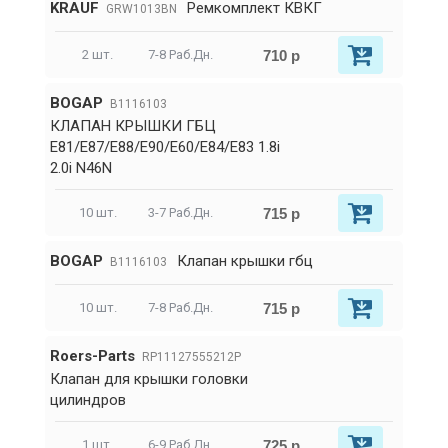
KRAUF
Ремкомплект КВКГ
GRW1013BN
710 р
2 шт.
7-8 Раб.Дн.
BOGAP
B1116103
КЛАПАН КРЫШКИ ГБЦ
E81/E87/E88/E90/E60/E84/E83 1.8i
2.0i N46N
715 р
10 шт.
3-7 Раб.Дн.
BOGAP
Клапан крышки гбц
B1116103
715 р
10 шт.
7-8 Раб.Дн.
Roers-Parts
RP11127555212P
Клапан для крышки головки
цилиндров
725 р
1 шт.
6-9 Раб.Дн.