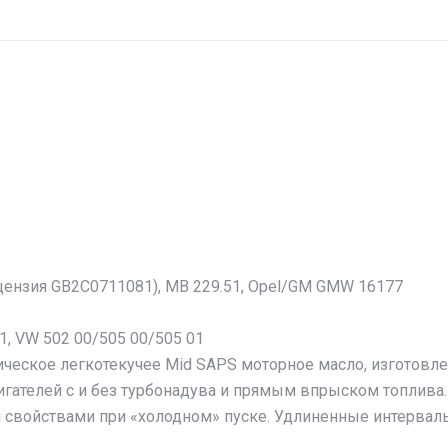
ицензия GB2C0711081), MB 229.51, Opel/GM GMW 16177
31, VW 502 00/505 00/505 01
ческое легкотекучее Mid SAPS моторное масло, изготовле
гателей с и без турбонадува и прямым впрыском топлива. 
 свойствами при «холодном» пуске. Удлиненные интервал