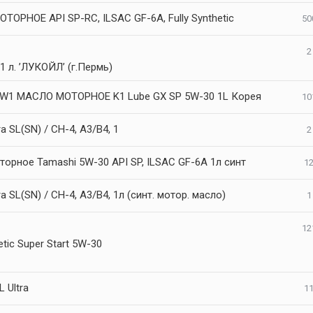
ОРНОЕ API SP-RC, ILSAC GF-6A, Fully Synthetic
50
2
 л. ’ЛУКОЙЛ’ (г.Пермь)
W1 МАСЛО МОТОРНОЕ K1 Lube GX SP 5W-30 1L Корея
10
ra SL(SN) / CH-4, A3/B4, 1
2
орное Tamashi 5W-30 API SP, ILSAC GF-6A 1л синт
12
ra SL(SN) / CH-4, A3/B4, 1л (синт. мотор. масло)
1
12
ic Super Start 5W-30
 Ultra
11