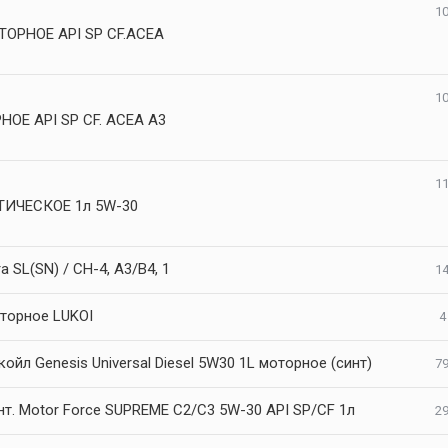
10
ТОРНОЕ API SP CF.ACEA
10
НОЕ API SP CF. ACEA A3
11
ИЧЕСКОЕ 1л 5W-30
ra SL(SN) / CH-4, A3/B4, 1
14
торное LUKOI
4
ойл Genesis Universal Diesel 5W30 1L моторное (синт)
79
нт. Motor Force SUPREME C2/C3 5W-30 API SP/CF 1л
29