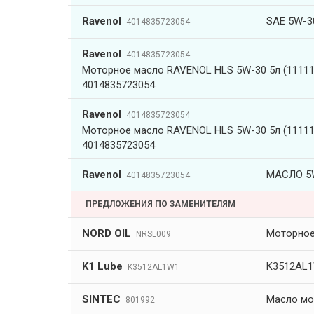
Ravenol
SAE 5W-
4014835723054
Ravenol
4014835723054
Моторное масло RAVENOL HLS 5W-30 5л (11111
4014835723054
Ravenol
4014835723054
Моторное масло RAVENOL HLS 5W-30 5л (11111
4014835723054
Ravenol
МАСЛО 5W
4014835723054
ПРЕДЛОЖЕНИЯ ПО ЗАМЕНИТЕЛЯМ
NORD OIL
Моторное 
NRSL009
K1 Lube
K3512AL1
K3512AL1W1
SINTEC
Масло мо
801992