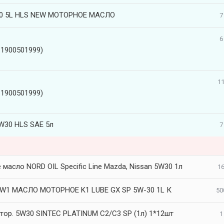
30 5L HLS NEW МОТОРНОЕ МАСЛО
7
6
1900501999)
11
1900501999)
30 HLS SAE 5л
7
масло NORD OIL Specific Line Mazda, Nissan 5W30 1л
16
W1 МАСЛО МОТОРНОЕ K1 LUBE GX SP 5W-30 1L К
50
тор. 5W30 SINTEC PLATINUM C2/C3 SP (1л) 1*12шт
1