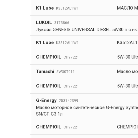
K1 Lube
МАСЛО МОТ
K3512AL1W1
LUKOIL
3173866
Лукойл GENESIS UNIVERSAL DIESEL 5W30 п с нк.1
K1 Lube
K3512AL1
K3512AL1W1
CHEMPIOIL
5W-30 Ult
CH97221
Tamashi
Масло мот
5W30T011
CHEMPIOIL
5W-30 Ult
CH97221
G-Energy
253142399
Масло моторное синтетическое G-Energy Synthet
SN/CF, C3 1л
CHEMPIOIL
CHEMPIOIL
CH97221