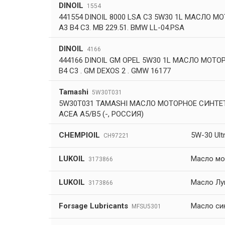
DINOIL
1554
441554 DINOIL 8000 LSA C3 5W30 1L МАСЛО МО
A3 B4 C3. MB 229.51. BMW LL-04.PSA
DINOIL
4166
444166 DINOIL GM OPEL 5W30 1L МАСЛО МОТОР
B4 C3 . GM DEXOS 2 . GMW 16177
Tamashi
5W30T031
5W30T031 TAMASHI МАСЛО МОТОРНОЕ СИНТЕТ
ACEA A5/B5 (-, РОССИЯ)
CHEMPIOIL
5W-30 Ult
CH97221
LUKOIL
Масло мо
3173866
LUKOIL
Масло Лук
3173866
Forsage Lubricants
Масло си
MFSU5301