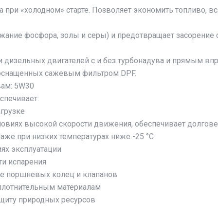
 при «холодном» старте. Позволяет экономить топливо, в
жание фосфора, золы и серы) и предотвращает засорение 
 дизельных двигателей с и без турбонадува и прямым вп
 оснащенных сажевым фильтром DPF.
вам: 5W30
спечивает:
агрузке
ловиях высокой скорости движения, обеспечивает долгове
аже при низких температурах ниже -25 °C
ях эксплуатации
ти испарения
оне поршневых колец и клапанов
плотнительным материалам
ащиту природных ресурсов