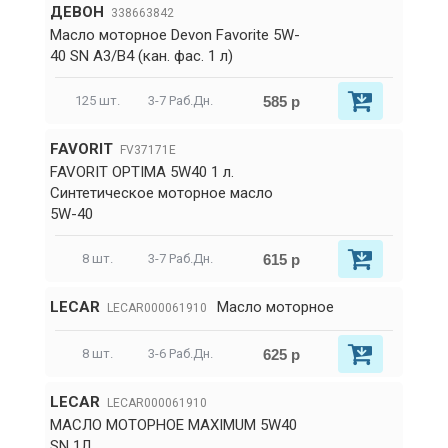
ДЕВОН
338663842
Масло моторное Devon Favorite 5W-
40 SN A3/B4 (кан. фас. 1 л)
585 р
125 шт.
3-7 Раб.Дн.
FAVORIT
FV37171E
FAVORIT OPTIMA 5W40 1 л.
Синтетическое моторное масло
5W-40
615 р
8 шт.
3-7 Раб.Дн.
LECAR
Масло моторное
LECAR000061910
625 р
8 шт.
3-6 Раб.Дн.
LECAR
LECAR000061910
МАСЛО МОТОРНОЕ MAXIMUM 5W40
SN 1Л