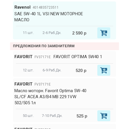
Ravenol
4014835723511
SAE 5W-40 1L VSI NEW МОТОРНОЕ
МАСЛО
2 590 р
11 шт.
2-6 Раб.Дн.
ПРЕДЛОЖЕНИЯ ПО ЗАМЕНИТЕЛЯМ
FAVORIT
FAVORIT OPTIMA 5W40 1
FV37171E
520 р
12 шт.
6-9 Раб.Дн.
FAVORIT
FV37171E
Масло моторн. Favorit Optima 5W-40
SL/CF ACEA A3/B4 MB 229.1VW
502/505 1л
525 р
50 шт.
7-10 Раб.Дн.