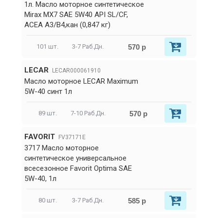
1л. Масло моторное синтетическое
Mirax MX7 SAE 5W40 API SL/CF,
ACEA A3/B4,кан (0,847 кг)
570 р
101 шт.
3-7 Раб.Дн.
LECAR
LECAR000061910
Масло моторное LECAR Maximum
5W-40 синт 1л
570 р
89 шт.
7-10 Раб.Дн.
FAVORIT
FV37171E
3717 Масло моторное
синтетическое универсальное
всесезонное Favorit Optima SAE
5W-40, 1л
585 р
80 шт.
3-7 Раб.Дн.