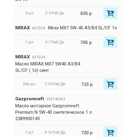
635 р
9 шт.
2-5 Раб.Дн.
MIRAX
Mirax MX7 5W-40 A3/B4 SL/CF 1л
607024
705 р
1 шт.
3-7 Раб.Дн.
MIRAX
607024
Масло MIRAX MX7 5W40 A3/B4
SL/CF ( 1л) синт.
715 р
266 шт.
7-10 Раб.Дн.
Gazpromneft
253140422
Масло моторное Gazpromneft
Premium N 5W-40 синтетическое 1 л
2389900143
720 р
1 шт.
9-12 Раб.Дн.