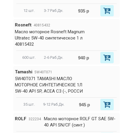
935 р
12 шт.
3-7 Раб.Дн.
Rosneft
40815432
Масло моторное Rosneft Magnum
Ultratec 5W-40 синтетическое 1 л
40815432
940 р
600 шт.
2-6 Раб.Дн.
Tamashi
5W40T071
5W40T071 TAMASHI МАСЛО
МОТОРНОЕ СИНТЕТИЧЕСКОЕ 1Л
5W-40 API SP, ACEA C3 (-, РОССИ
945 р
35 шт.
9-12 Раб.Дн.
ROLF
Масло моторное ROLF GT SAE 5W-
322234
40 API SN/CF (синт.)