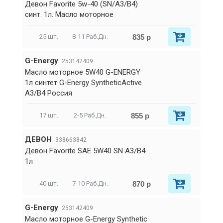
Девон Favorite 5w-40 (SN/А3/В4)
синт. 1л. Масло моторное
835 р
25 шт.
8-11 Раб.Дн.
G-Energy
253142409
Масло моторное 5W40 G-ENERGY
1л синтет G-Energy SyntheticActive
A3/B4 Россия
855 р
17 шт.
2-5 Раб.Дн.
ДЕВОН
338663842
Девон Favorite SAE 5W40 SN A3/B4
1л
870 р
40 шт.
7-10 Раб.Дн.
G-Energy
253142409
Масло моторное G-Energy Synthetic