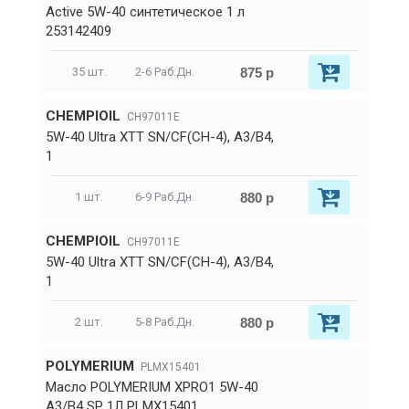
Active 5W-40 синтетическое 1 л
253142409
875 р
35 шт.
2-6 Раб.Дн.
CHEMPIOIL
CH97011E
5W-40 Ultra XTT SN/CF(CH-4), A3/B4,
1
880 р
1 шт.
6-9 Раб.Дн.
CHEMPIOIL
CH97011E
5W-40 Ultra XTT SN/CF(CH-4), A3/B4,
1
880 р
2 шт.
5-8 Раб.Дн.
POLYMERIUM
PLMX15401
Масло POLYMERIUM XPRO1 5W-40
A3/B4 SP 1Л PLMX15401