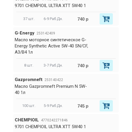
9701 CHEMPIOIL ULTRA XTT 5W40 1
740 р
37 шт.
6-9 Раб.Дн.
G-Energy
253142409
Масло моторное синтетическое G-
Energy Synthetic Active 5W-40 SN/CF,
A3/B4 1л
740 р
8 шт.
3-7 Раб.Дн.
Gazpromneft
253140422
Масло Gazpromneft Premium N 5W-
40 1л
745 р
100 шт.
5-9 Раб.Дн.
CHEMPIOIL
4770242271846
9701 CHEMPIOIL ULTRA XTT 5W40 1