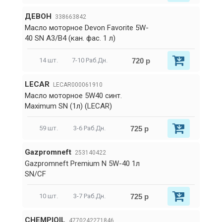
ДЕВОН
338663842
Масло моторное Devon Favorite 5W-
40 SN A3/B4 (кан. фас. 1 л)
720 р
14 шт.
7-10 Раб.Дн.
LECAR
LECAR000061910
Масло моторное 5W40 синт.
Maximum SN (1л) (LECAR)
725 р
59 шт.
3-6 Раб.Дн.
Gazpromneft
253140422
Gazpromneft Premium N 5W-40 1л
SN/CF
725 р
10 шт.
3-7 Раб.Дн.
CHEMPIOIL
4770242271846