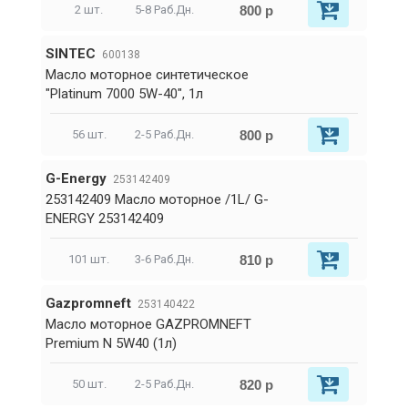
800 р
2 шт.
5-8 Раб.Дн.
SINTEC
600138
Масло моторное синтетическое
"Platinum 7000 5W-40", 1л
800 р
56 шт.
2-5 Раб.Дн.
G-Energy
253142409
253142409 Масло моторное /1L/ G-
ENERGY 253142409
810 р
101 шт.
3-6 Раб.Дн.
Gazpromneft
253140422
Масло моторное GAZPROMNEFT
Premium N 5W40 (1л)
820 р
50 шт.
2-5 Раб.Дн.