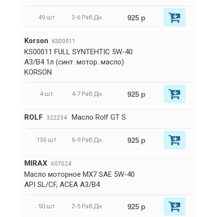
925 р
49 шт.
3-6 Раб.Дн.
Korson
KS00011
KS00011 FULL SYNTEHTIC 5W-40
A3/B4 1л (синт. мотор. масло)
KORSON
925 р
4 шт.
4-7 Раб.Дн.
ROLF
Масло Rolf GT S
322234
925 р
136 шт.
6-9 Раб.Дн.
MIRAX
607024
Масло моторное MX7 SAE 5W-40
API SL/CF, ACEA A3/B4
925 р
50 шт.
2-5 Раб.Дн.