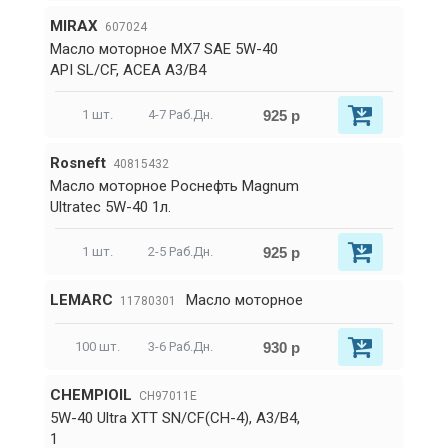
MIRAX
607024
Масло моторное MX7 SAE 5W-40
API SL/CF, ACEA A3/B4
925 р
1 шт.
4-7 Раб.Дн.
Rosneft
40815432
Масло моторное Роснефть Magnum
Ultratec 5W-40 1л.
925 р
1 шт.
2-5 Раб.Дн.
LEMARC
Масло моторное
11780301
930 р
100 шт.
3-6 Раб.Дн.
CHEMPIOIL
CH97011E
5W-40 Ultra XTT SN/CF(CH-4), A3/B4,
1