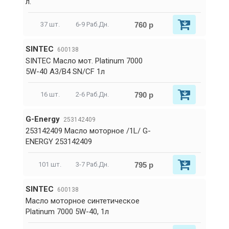
л.
760 р
37 шт.
6-9 Раб.Дн.
SINTEC
600138
SINTEC Масло мот. Platinum 7000
5W-40 A3/B4 SN/CF 1л
790 р
16 шт.
2-6 Раб.Дн.
G-Energy
253142409
253142409 Масло моторное /1L/ G-
ENERGY 253142409
795 р
101 шт.
3-7 Раб.Дн.
SINTEC
600138
Масло моторное синтетическое
Platinum 7000 5W-40, 1л