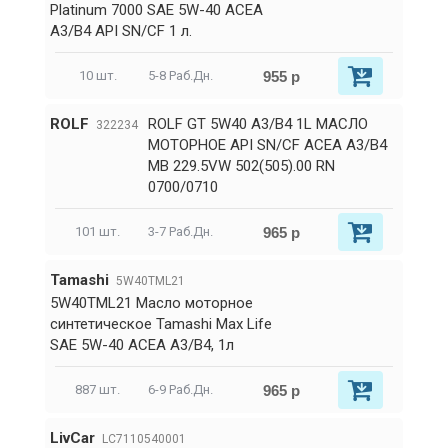
Platinum 7000 SAE 5W-40 ACEA
A3/B4 API SN/CF 1 л.
955 р
10 шт.
5-8 Раб.Дн.
ROLF
ROLF GT 5W40 A3/B4 1L МАСЛО
322234
МОТОРНОЕ API SN/CF ACEA A3/B4
МВ 229.5VW 502(505).00 RN
0700/0710
965 р
101 шт.
3-7 Раб.Дн.
Tamashi
5W40TML21
5W40TML21 Масло моторное
синтетическое Tamashi Max Life
SAE 5W-40 ACEA A3/B4, 1л
965 р
887 шт.
6-9 Раб.Дн.
LivCar
LC7110540001