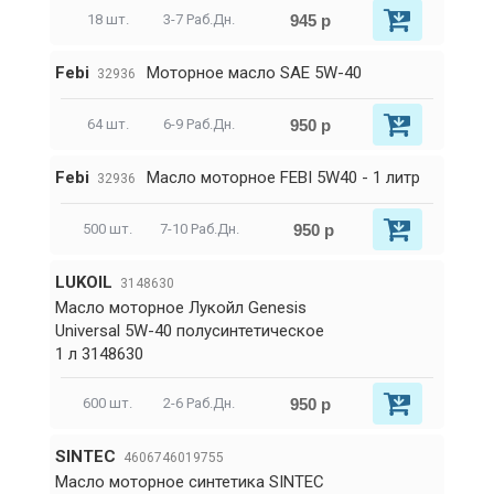
945 р
18 шт.
3-7 Раб.Дн.
Febi
Моторное масло SAE 5W-40
32936
950 р
64 шт.
6-9 Раб.Дн.
Febi
Масло моторное FEBI 5W40 - 1 литр
32936
950 р
500 шт.
7-10 Раб.Дн.
LUKOIL
3148630
Масло моторное Лукойл Genesis
Universal 5W-40 полусинтетическое
1 л 3148630
950 р
600 шт.
2-6 Раб.Дн.
SINTEC
4606746019755
Масло моторное синтетика SINTEC