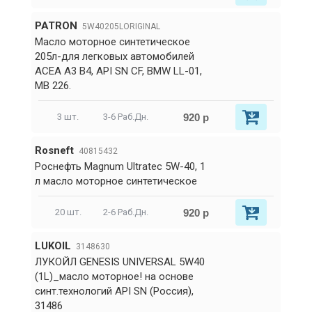
PATRON
5W40205LORIGINAL
Масло моторное синтетическое
205л-для легковых автомобилей
ACEA A3 B4, API SN CF, BMW LL-01,
MB 226.
920 р
3 шт.
3-6 Раб.Дн.
Rosneft
40815432
Роснефть Magnum Ultratec 5W-40, 1
л масло моторное синтетическое
920 р
20 шт.
2-6 Раб.Дн.
LUKOIL
3148630
ЛУКОЙЛ GENESIS UNIVERSAL 5W40
(1L)_масло моторное! на основе
синт.технологий API SN (Россия),
31486