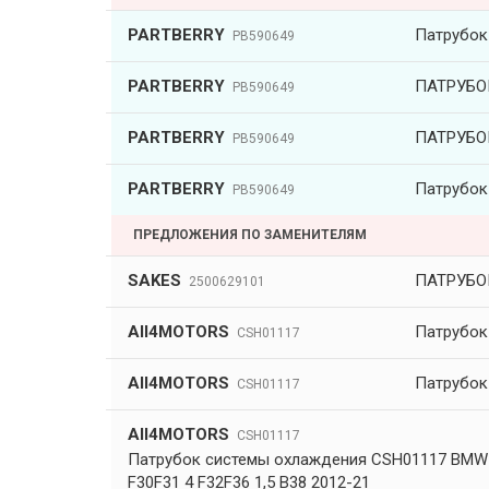
PARTBERRY
Патрубок
PB590649
PARTBERRY
ПАТРУБО
PB590649
PARTBERRY
ПАТРУБО
PB590649
PARTBERRY
Патрубок
PB590649
ПРЕДЛОЖЕНИЯ ПО ЗАМЕНИТЕЛЯМ
SAKES
ПАТРУБОК
2500629101
All4MOTORS
Патрубок
CSH01117
All4MOTORS
Патрубок
CSH01117
All4MOTORS
CSH01117
Патрубок системы охлаждения CSH01117 BMW 1
F30F31 4 F32F36 1,5 B38 2012-21