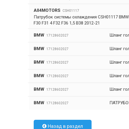
All4MOTORS
CSH01117
Патрубок системы охлаждения CSH01117 BMW 1
F30 F31 4 F32 F36 1,5 B38 2012-21
BMW
Шланг го
17128602027
BMW
Шланг го
17128602027
BMW
Шланг го
17128602027
BMW
Шланг го
17128602027
BMW
Шланг го
17128602027
BMW
ПАТРУБО
17128602027
Назад в раздел