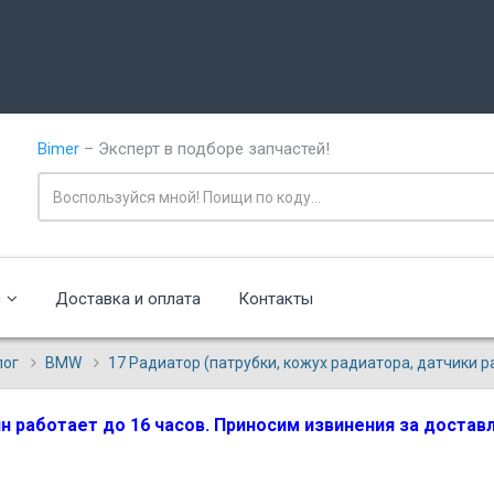
Bimer
– Эксперт в подборе запчастей!
с
Доставка и оплата
Контакты
лог
BMW
17 Радиатор (патрубки, кожух радиатора, датчики 
зин работает до 16 часов. Приносим извинения за доста