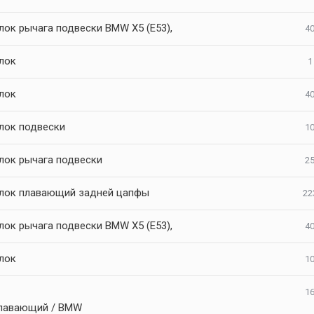
лок рычага подвески BMW X5 (E53),
40
лок
1
лок
40
лок подвески
10
лок рычага подвески
25
лок плавающий задней цапфы
22
лок рычага подвески BMW X5 (E53),
40
лок
10
16
плавающий / BMW