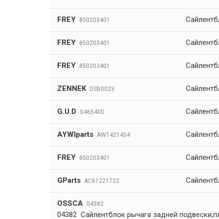
FREY
Сайлентб
850203401
FREY
Сайлентб
850203401
FREY
Сайлентб
850203401
ZENNEK
Сайлентб
DSB0023
G.U.D
Сайлентб
G46540D
AYWIparts
Сайлентб
AW1421454
FREY
Сайлентб
850203401
GParts
Сайлентб
AC61221722
OSSCA
04382
04382 Сайлентблок рычага задней подвески,