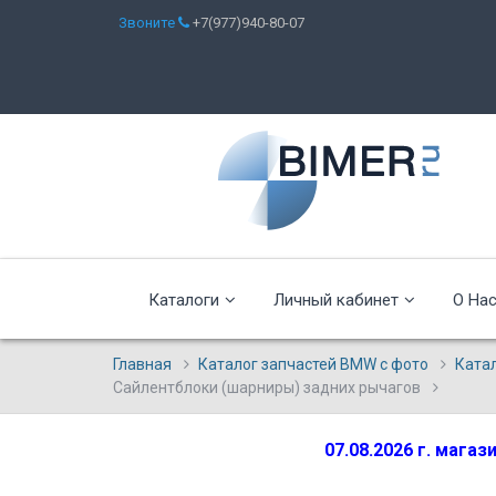
Звоните
+7(977)940-80-07
Каталоги
Личный кабинет
О На
Главная
Каталог запчастей BMW с фото
Ката
Сайлентблоки (шарниры) задних рычагов
07.08.2026 г. мага