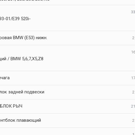
33
3-01/E39 520i-
ровая BMW (E53) нижн.
2
16
й / BMW 5,6,7,X5,Z8
ычага
17
лок задней подвески
2
БЛОК РЫЧ
21
ентблок плавающий
2
1