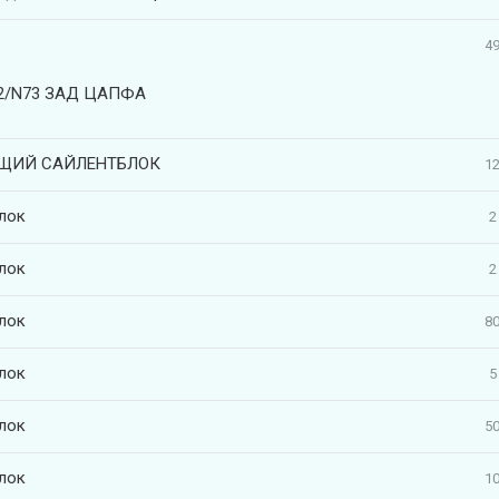
49
62/N73 ЗАД ЦАПФА
ЩИЙ САЙЛЕНТБЛОК
12
лок
2
лок
2
лок
80
лок
5
лок
50
лок
10