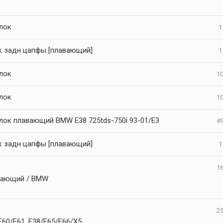
лок
1
к задн цапфы [плавающий]
1
лок
10
лок
10
лок плавающий BMW E38 725tds-750i 93-01/E3
49
к задн цапфы [плавающий]
1
16
авающий / BMW
25
/E61, E38/E65/E66/X5