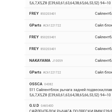
5,6,7,X5,Z8 (E39,60,61,63,64,38,65,66,53,52) 94~10
FREY
Сайлентб
850203401
GParts
Сайл бло
AC61221722
FREY
Сайлентб
850203401
FREY
Сайлентб
850203401
NAKAYAMA
Сайлентб
J10059
GParts
Сайл бло
AC61221722
OSSCA
04382
511 Сайлентблок рычага задней подвески,пл
5,6,7,X5,Z8 (E39,60,61,63,64,38,65,66,53,52) 94~10
G.U.D
G46540D
САЙЛЕНТБЛОК РЫЧАГА ПОДВЕСКИ BMW E39/E60