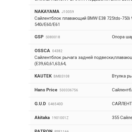
NAKAYAMA
J10059
Сайлентблок плавающий BMW E38 725tds-750i 9
540i/E60/E61
GSP
Опора ша
S080018
OSSCA
04382
Сайлентблок рычага задней подвески,плавающи
(E39,60,61,63,64,
KAUTEK
Втулка р
BMBS108
Hans Price
Сайлентб
500336756
G.U.D
САЙЛЕНТ
G46540D
Akitaka
355 Сайл
1901001Z
PATRON
PSE1166