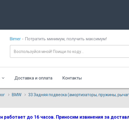
Bimer
- Потратить минимум, получить максимум!
с
Доставка и оплата
Контакты
лог
BMW
33 Задняя подвеска (амортизаторы, пружины, рычаги
зин работает до 16 часов. Приносим извинения за доста