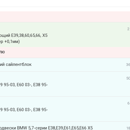
2
ий Е39,38,60,65,66, X5
р +0,1мм)
ЕЛЮ
й сайлентблок
36
50
95-03, E60 03-, E38 95-
6
95-03, E60 03-, E38 95-
одвески BMW 5,7-серии E38,E39,E61,E65,E66 X5
18