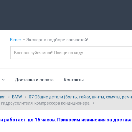
Bimer
– Эксперт в подборе запчастей!
с
Доставка и оплата
Контакты
лог
BMW
07 Общие детали (болты, гайки, винты, хомуты, рем
, гидроуселителя, компрессора кондиционера
зин работает до 16 часов. Приносим извинения за доста