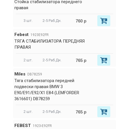
Стойка стабилизатора переднего
правая
760 р
3 шт.
2-5 Раб.Дн.
Febest
1923E92FR
ТЯГА СТАБИЛИЗАТОРА ПЕРЕДНЯЯ
ПРАВАЯ
765 р
2 шт.
2-5 Раб.Дн.
Miles
DB78259
Тяга стабилизатора передней
подвески правая BMW 3
E90/E91/E92/X1 E84 (LEMFORDER
3616601) DB78259
765 р
2 шт.
2-5 Раб.Дн.
FEBEST
1923-E92FR