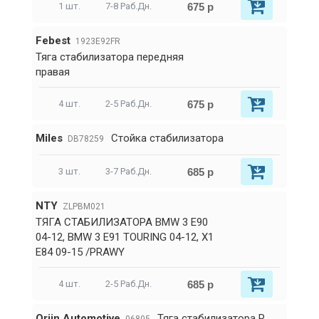
675 р
1 шт.
7-8 Раб.Дн.
Febest
1923E92FR
Тяга стабилизатора передняя
правая
675 р
4 шт.
2-5 Раб.Дн.
Miles
Стойка стабилизатора
DB78259
685 р
3 шт.
3-7 Раб.Дн.
NTY
ZLPBM021
ТЯГА СТАБИЛИЗАТОРА BMW 3 E90
04-12, BMW 3 E91 TOURING 04-12, X1
E84 09-15 /PRAWY
685 р
4 шт.
2-5 Раб.Дн.
Orjin Automotive
Тяга стабилизатора R