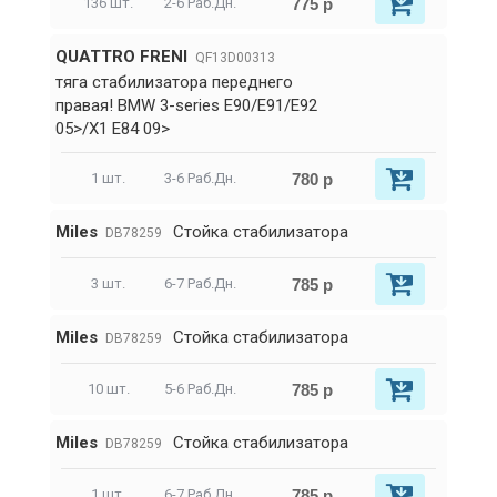
775 р
136 шт.
2-6 Раб.Дн.
QUATTRO FRENI
QF13D00313
тяга стабилизатора переднего
правая! BMW 3-series E90/E91/E92
05>/X1 E84 09>
780 р
1 шт.
3-6 Раб.Дн.
Miles
Стойка стабилизатора
DB78259
785 р
3 шт.
6-7 Раб.Дн.
Miles
Стойка стабилизатора
DB78259
785 р
10 шт.
5-6 Раб.Дн.
Miles
Стойка стабилизатора
DB78259
785 р
1 шт.
6-7 Раб.Дн.