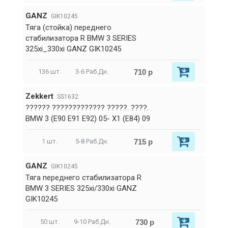
GANZ
GIK10245
Тяга (стойка) переднего
стабилизатора R BMW 3 SERIES
325xi_330xi GANZ GIK10245
710 р
136 шт.
3-6 Раб.Дн.
Zekkert
SS1632
?????? ????????????? ?????. ????.
BMW 3 (E90 E91 E92) 05- X1 (E84) 09
715 р
1 шт.
5-8 Раб.Дн.
GANZ
GIK10245
Тяга переднего стабилизатора R
BMW 3 SERIES 325xi/330xi GANZ
GIK10245
730 р
50 шт.
9-10 Раб.Дн.