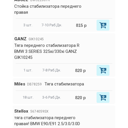
BW322007R
Стойка стабилизатора переднего
правая
815 р
3 шт.
7-10 Раб.Дн.
GANZ
GIK10245
Тяга переднего стабилизатора R
BMW 3 SERIES 325xi/330xi GANZ
GIK10245
820 р
1 шт.
7-8 Раб.Дн.
Miles
Тяга стабилизатора
DB78259
820 р
18 шт.
3-6 Раб.Дн.
Stellox
5674059SX
тяга стабилизатора переднего
правая! BMW E90/E91 2.5/3.0/3.0D