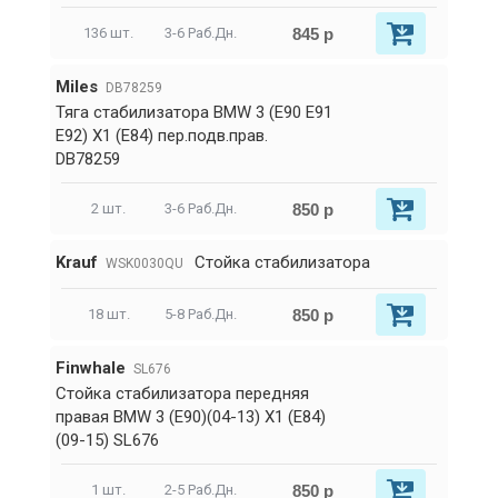
845 р
136 шт.
3-6 Раб.Дн.
Miles
DB78259
Тяга стабилизатора BMW 3 (E90 E91
E92) X1 (E84) пер.подв.прав.
DB78259
850 р
2 шт.
3-6 Раб.Дн.
Krauf
Стойка стабилизатора
WSK0030QU
850 р
18 шт.
5-8 Раб.Дн.
Finwhale
SL676
Стойка стабилизатора передняя
правая BMW 3 (E90)(04-13) X1 (E84)
(09-15) SL676
850 р
1 шт.
2-5 Раб.Дн.