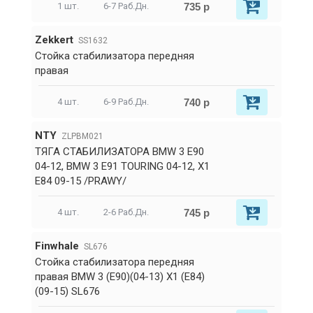
735 р
1 шт.
6-7 Раб.Дн.
Zekkert
SS1632
Стойка стабилизатора передняя
правая
740 р
4 шт.
6-9 Раб.Дн.
NTY
ZLPBM021
ТЯГА СТАБИЛИЗАТОРА BMW 3 E90
04-12, BMW 3 E91 TOURING 04-12, X1
E84 09-15 /PRAWY/
745 р
4 шт.
2-6 Раб.Дн.
Finwhale
SL676
Стойка стабилизатора передняя
правая BMW 3 (E90)(04-13) X1 (E84)
(09-15) SL676