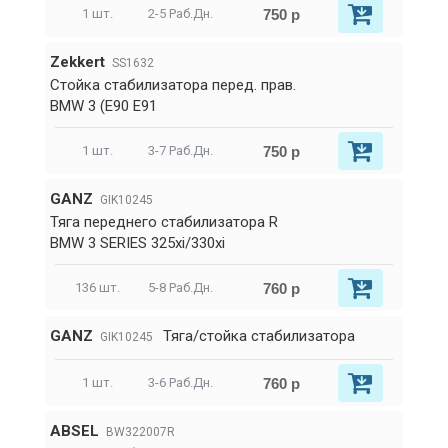
750 р
1 шт.
2-5 Раб.Дн.
Zekkert
SS1632
Стойка стабилизатора перед. прав.
BMW 3 (E90 E91
750 р
1 шт.
3-7 Раб.Дн.
GANZ
GIK10245
Тяга переднего стабилизатора R
BMW 3 SERIES 325xi/330xi
760 р
136 шт.
5-8 Раб.Дн.
GANZ
Тяга/стойка стабилизатора
GIK10245
760 р
1 шт.
3-6 Раб.Дн.
ABSEL
BW322007R