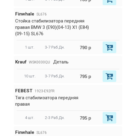
Finwhale
SL676
Стойка стабилизатора передняя
правая BMW 3 (E90)(04-13) X1 (E84)
(09-15) SL676
790 р
1 шт.
3-7 Раб.Дн.
Krauf
Деталь
WSK0030QU
795 р
10 шт.
3-7 Раб.Дн.
FEBEST
1923-E92FR
Тяга стабилизатора передняя
правая
795 р
4 шт.
2-3 Раб.Дн.
Finwhale
SL676