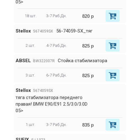
05>
820 р
18 шт.
3-7 Раб.Дн.
Stellox
56-74059-SX_тяг
5674059SX
825 р
2 шт.
4-7 Раб.Дн.
ABSEL
Стойка стабилизатора
BW322007R
825 р
3 шт.
6-7 Раб.Дн.
Stellox
5674059SX
тяга стабилизатора переднего
правая! BMW E90/E91 2.5/3.0/3.0D
05>
835 р
1 шт.
3-7 Раб.Дн.
SUFIX