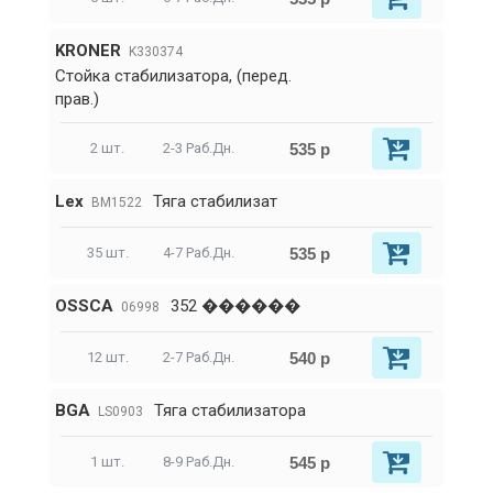
KRONER
K330374
Стойка стабилизатора, (перед.
прав.)
535 р
2 шт.
2-3 Раб.Дн.
Lex
Тяга стабилизат
BM1522
535 р
35 шт.
4-7 Раб.Дн.
OSSCA
352 ������
06998
540 р
12 шт.
2-7 Раб.Дн.
BGA
Тяга стабилизатора
LS0903
545 р
1 шт.
8-9 Раб.Дн.