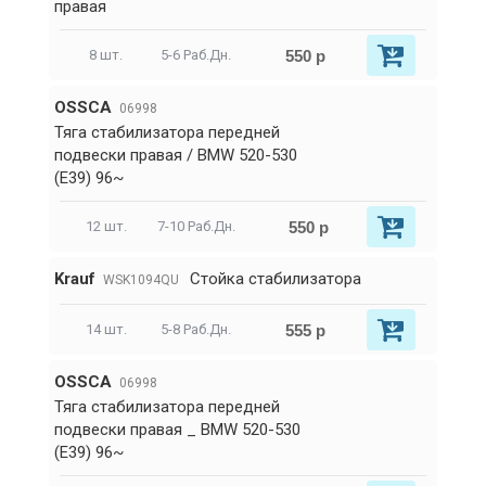
правая
550 р
8 шт.
5-6 Раб.Дн.
OSSCA
06998
Тяга стабилизатора передней
подвески правая / BMW 520-530
(E39) 96~
550 р
12 шт.
7-10 Раб.Дн.
Krauf
Стойка стабилизатора
WSK1094QU
555 р
14 шт.
5-8 Раб.Дн.
OSSCA
06998
Тяга стабилизатора передней
подвески правая _ BMW 520-530
(E39) 96~