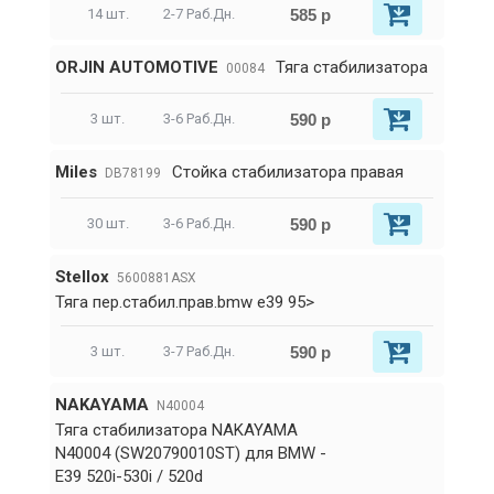
585 р
14 шт.
2-7 Раб.Дн.
ORJIN AUTOMOTIVE
Тяга стабилизатора
00084
590 р
3 шт.
3-6 Раб.Дн.
Miles
Стойка стабилизатора правая
DB78199
590 р
30 шт.
3-6 Раб.Дн.
Stellox
5600881ASX
Тяга пер.стабил.прав.bmw e39 95>
590 р
3 шт.
3-7 Раб.Дн.
NAKAYAMA
N40004
Тяга стабилизатора NAKAYAMA
N40004 (SW20790010ST) для BMW -
E39 520i-530i / 520d