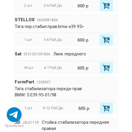
600 р
2 шт.
3-6 Раб.Дн.
STELLOX
5600881ASX
Тяга пер.стабил.прав.bmw e39 95>
600 р
1 шт.
5-6 Раб.Дн.
Sat
Линк переднего
ST31351091856
605 р
18 шт.
4-7 Раб.Дн.
FormPart
1208007
Тяга стабилизатора передн прав
BMW: 5 E39 95-01/98
605 р
1 шт.
9-12 Раб.Дн.
JD
Стойка стабилизатора передняя
JSL0111R
правая