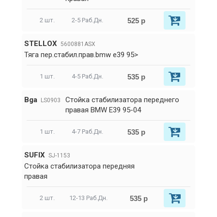
525 р
2 шт.
2-5 Раб.Дн.
STELLOX
5600881ASX
Тяга пер.стабил.прав.bmw e39 95>
535 р
1 шт.
4-5 Раб.Дн.
Bga
Стойка стабилизатора переднего
LS0903
правая BMW E39 95-04
535 р
1 шт.
4-7 Раб.Дн.
SUFIX
SJ-1153
Стойка стабилизатора передняя
правая
535 р
2 шт.
12-13 Раб.Дн.