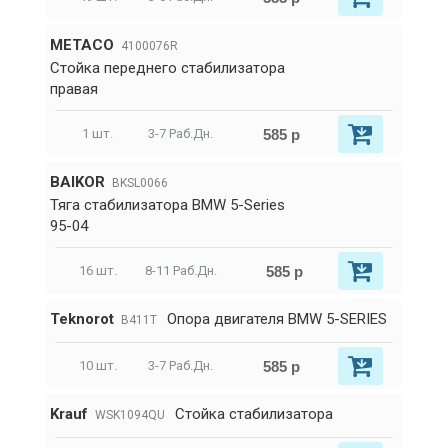
METACO
4100076R
Стойка переднего стабилизатора
правая
585 р
1 шт.
3-7 Раб.Дн.
BAIKOR
BKSL0066
Тяга стабилизатора BMW 5-Series
95-04
585 р
16 шт.
8-11 Раб.Дн.
Teknorot
Опора двигателя BMW 5-SERIES
B411T
585 р
10 шт.
3-7 Раб.Дн.
Krauf
Стойка стабилизатора
WSK1094QU