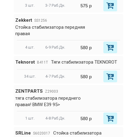
575 р
3 шт.
3-7 Раб.Дн.
Zekkert
SS1256
Стойка стабилизатора передняя
правая
580 р
4 шт.
6-9 Раб.Дн.
Teknorot
Тяги стабилизатора TEKNOROT
B411T
580 р
34 шт.
4-7 Раб.Дн.
ZENTPARTS
Z29003
тяга стабилизатора переднего
правая! BMW E39 95>
580 р
1 шт.
4-8 Раб.Дн.
SRLine
Стойка стабилизатора
S6020017