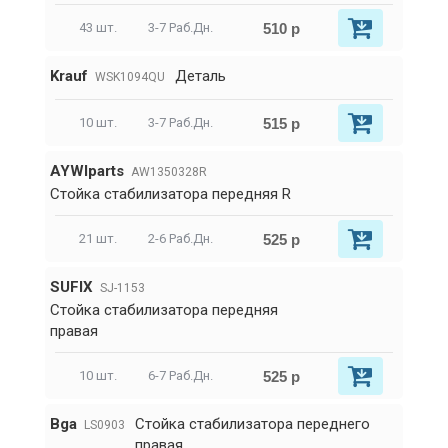
510 р
43 шт.
3-7 Раб.Дн.
Krauf
Деталь
WSK1094QU
515 р
10 шт.
3-7 Раб.Дн.
AYWIparts
AW1350328R
Стойка стабилизатора передняя R
525 р
21 шт.
2-6 Раб.Дн.
SUFIX
SJ-1153
Стойка стабилизатора передняя
правая
525 р
10 шт.
6-7 Раб.Дн.
Bga
Стойка стабилизатора переднего
LS0903
правая