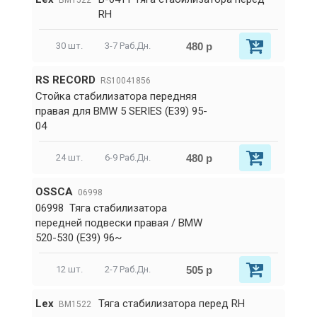
BM1522
RH
480 р
30 шт.
3-7 Раб.Дн.
RS RECORD
RS10041856
Стойка стабилизатора передняя
правая для BMW 5 SERIES (E39) 95-
04
480 р
24 шт.
6-9 Раб.Дн.
OSSCA
06998
06998 Тяга стабилизатора
передней подвески правая / BMW
520-530 (E39) 96~
505 р
12 шт.
2-7 Раб.Дн.
Lex
Тяга стабилизатора перед RH
BM1522