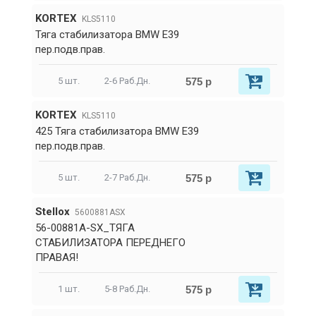
KORTEX
KLS5110
Тяга стабилизатора BMW E39
пер.подв.прав.
575 р
5 шт.
2-6 Раб.Дн.
KORTEX
KLS5110
425 Тяга стабилизатора BMW E39
пер.подв.прав.
575 р
5 шт.
2-7 Раб.Дн.
Stellox
5600881ASX
56-00881A-SX_ТЯГА
СТАБИЛИЗАТОРА ПЕРЕДНЕГО
ПРАВАЯ!
575 р
1 шт.
5-8 Раб.Дн.