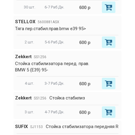
600 р
30 шт.
6-7 Раб.Дн.
STELLOX
5600881ASX
Тяга пер.стабил.прав.bmw e39 95>
600 р
2 шт.
5-6 Раб.Дн.
Zekkert
SS1256
Стойка стабилизатора перед. прав.
BMW 5 (E39) 95-
600 р
4 шт.
3-7 Раб.Дн.
Zekkert
Стойка стабилиз
SS1256
600 р
3 шт.
4-7 Раб.Дн.
SUFIX
Стойка стабилизатора передняя R
SJ1153