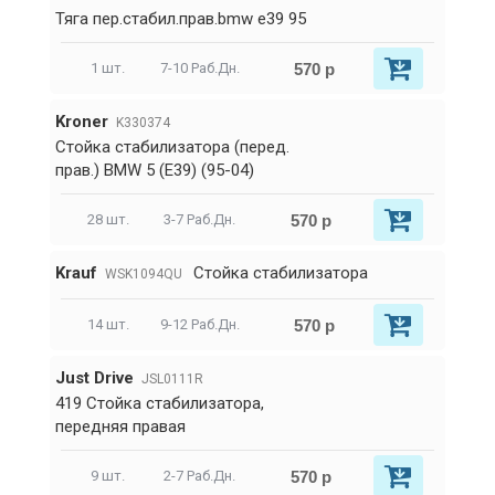
Тяга пер.стабил.прав.bmw e39 95
570 р
1 шт.
7-10 Раб.Дн.
Kroner
K330374
Стойка стабилизатора (перед.
прав.) BMW 5 (E39) (95-04)
570 р
28 шт.
3-7 Раб.Дн.
Krauf
Стойка стабилизатора
WSK1094QU
570 р
14 шт.
9-12 Раб.Дн.
Just Drive
JSL0111R
419 Стойка стабилизатора,
передняя правая
570 р
9 шт.
2-7 Раб.Дн.