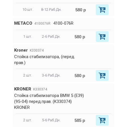
580 р
10 шт.
8-12 Раб.Дн.
METACO
4100-076R
4100076R
580 р
1 шт.
2-6 Раб.Дн.
Kroner
K330374
Стойка стабилизатора, (перед.
прав.)
580 р
2 шт.
3-6 Раб.Дн.
KRONER
K330374
Стойка стабилизатора BMW 5 (E39)
(95-04) перед.прав. (K330374)
KRONER
585 р
2 шт.
5-6 Раб.Дн.