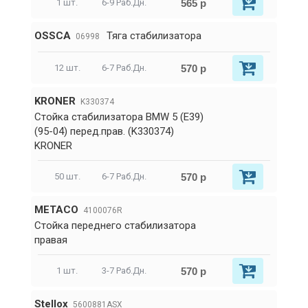
565 р
1 шт.
6-9 Раб.Дн.
OSSCA
Тяга стабилизатора
06998
570 р
12 шт.
6-7 Раб.Дн.
KRONER
K330374
Стойка стабилизатора BMW 5 (E39)
(95-04) перед.прав. (K330374)
KRONER
570 р
50 шт.
6-7 Раб.Дн.
METACO
4100076R
Стойка переднего стабилизатора
правая
570 р
1 шт.
3-7 Раб.Дн.
Stellox
5600881ASX