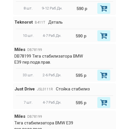
590 р
8 шт.
9-12 Раб.Дн.
Teknorot
Деталь
B411T
590 р
10 шт.
4-7 Раб.Дн.
Miles
DB78199
DB78199 Тяга стабилизатора BMW
E39 пер.подв.прав.
595 р
33 шт.
2-6 Раб.Дн.
Just Drive
Стойка стабилиз
JSL0111R
595 р
7 шт.
4-7 Раб.Дн.
Miles
DB78199
Тяга стабилизатора BMW E39