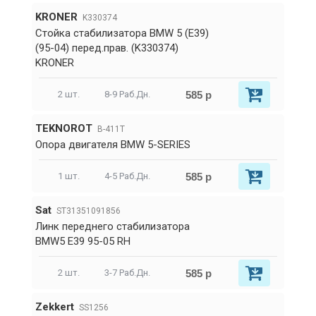
KRONER
K330374
Стойка стабилизатора BMW 5 (E39)
(95-04) перед.прав. (K330374)
KRONER
585 р
2 шт.
8-9 Раб.Дн.
TEKNOROT
B-411T
Опора двигателя BMW 5-SERIES
585 р
1 шт.
4-5 Раб.Дн.
Sat
ST31351091856
Линк переднего стабилизатора
BMW5 E39 95-05 RH
585 р
2 шт.
3-7 Раб.Дн.
Zekkert
SS1256