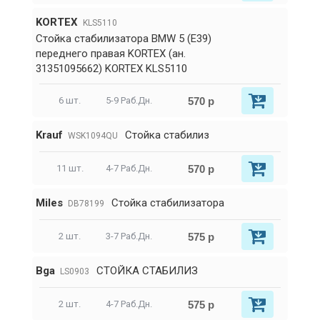
KORTEX
KLS5110
Стойка стабилизатора BMW 5 (E39)
переднего правая KORTEX (ан.
31351095662) KORTEX KLS5110
570 р
6 шт.
5-9 Раб.Дн.
Krauf
Стойка стабилиз
WSK1094QU
570 р
11 шт.
4-7 Раб.Дн.
Miles
Стойка стабилизатора
DB78199
575 р
2 шт.
3-7 Раб.Дн.
Bga
СТОЙКА СТАБИЛИЗ
LS0903
575 р
2 шт.
4-7 Раб.Дн.