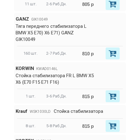
805 р
11 шт.
2-6 Раб.Дн.
GANZ
GIK10049
Тяга переднего стабилизатора L
BMW X5 E70) X6 E71) GANZ
GIK10049
810 р
160 шт.
2-7 Раб.Дн.
KORWIN
KWAD0146L
Стойка стабилизатора FR L BMW X5
X6 (E70 F15 E71 F16)
815 р
1 шт.
3-6 Раб.Дн.
Krauf
Стойка стабилизатора
WSK1030LD
815 р
8 шт.
5-8 Раб.Дн.