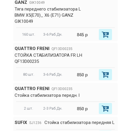
GANZ
GIK10049
Тяга переднего стабилизатора L
BMW X5(E70)_ X6 (E71) GANZ
GIK10049
845 р
160 шт.
3-6 Раб.Дн.
QUATTRO FRENI
QF13D00235
СТОЙКА СТАБИЛИЗАТОРА FR LH
QF13D00235
850 р
80 шт.
3-6 Раб.Дн.
QUATTRO FRENI
QF13D00235
Стойка стабилизатора передн. l
850 р
2 шт.
2-3 Раб.Дн.
SUFIX
Стойка стабилизатора передняя L
SJ1236