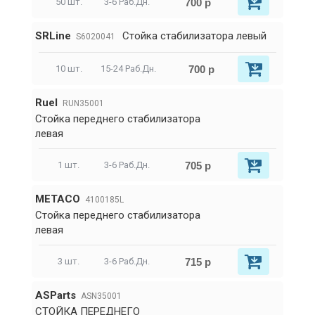
700 р
50 шт.
3-6 Раб.Дн.
SRLine
Стойка стабилизатора левый
S6020041
700 р
10 шт.
15-24 Раб.Дн.
RueI
RUN35001
Стойка переднего стабилизатора
левая
705 р
1 шт.
3-6 Раб.Дн.
METACO
4100185L
Стойка переднего стабилизатора
левая
715 р
3 шт.
3-6 Раб.Дн.
ASParts
ASN35001
СТОЙКА ПЕРЕДНЕГО