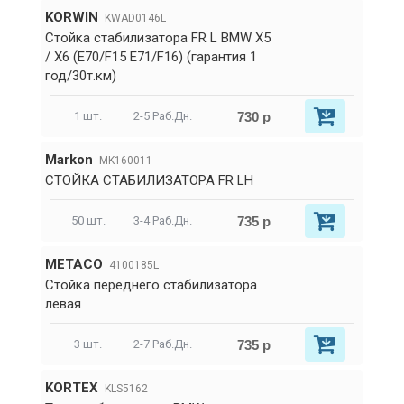
KORWIN
KWAD0146L
Стойка стабилизатора FR L BMW X5
/ X6 (E70/F15 E71/F16) (гарантия 1
год/30т.км)
730 р
1 шт.
2-5 Раб.Дн.
Markon
MK160011
СТОЙКА СТАБИЛИЗАТОРА FR LH
735 р
50 шт.
3-4 Раб.Дн.
METACO
4100185L
Стойка переднего стабилизатора
левая
735 р
3 шт.
2-7 Раб.Дн.
KORTEX
KLS5162