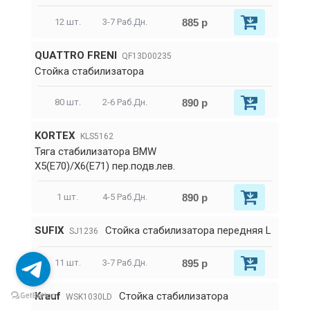
885 р
12 шт.
3-7 Раб.Дн.
QUATTRO FRENI
QF13D00235
Стойка стабилизатора
890 р
80 шт.
2-6 Раб.Дн.
KORTEX
KLS5162
Тяга стабилизатора BMW
X5(E70)/X6(E71) пер.подв.лев.
890 р
1 шт.
4-5 Раб.Дн.
SUFIX
Стойка стабилизатора передняя L
SJ1236
895 р
11 шт.
3-7 Раб.Дн.
Krauf
Стойка стабилизатора
WSK1030LD