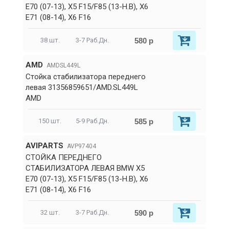
E70 (07-13), X5 F15/F85 (13-Н.В), X6
E71 (08-14), X6 F16
580 р
38 шт.
3-7 Раб.Дн.
AMD
AMDSL449L
Стойка стабилизатора переднего
левая 31356859651/AMD.SL449L
AMD
585 р
150 шт.
5-9 Раб.Дн.
AVIPARTS
AVP97404
СТОЙКА ПЕРЕДНЕГО
СТАБИЛИЗАТОРА ЛЕВАЯ BMW X5
E70 (07-13), X5 F15/F85 (13-Н.В), X6
E71 (08-14), X6 F16
590 р
32 шт.
3-7 Раб.Дн.