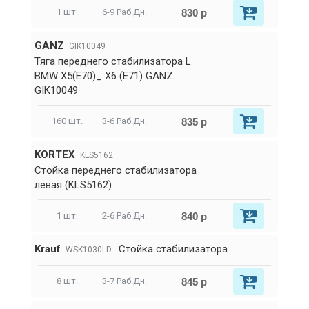
830 р
1 шт.
6-9 Раб.Дн.
GANZ
GIK10049
Тяга переднего стабилизатора L
BMW X5(E70)_ X6 (E71) GANZ
GIK10049
835 р
160 шт.
3-6 Раб.Дн.
KORTEX
KLS5162
Стойка переднего стабилизатора
левая (KLS5162)
840 р
1 шт.
2-6 Раб.Дн.
Krauf
Стойка стабилизатора
WSK1030LD
845 р
8 шт.
3-7 Раб.Дн.