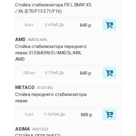
Стойка стабилизатора FR L BMW X5
/ X6 (E70/F15 E71/F16)
640 р
8 шт.
2-6 Раб.Дн.
AMD
AMDSL449L
Стойка стабилизатора переднего
левая 31356859651/AMD.SL449L
AMD
640 р
150 шт.
3-7 Раб.Дн.
METACO
4100185L
Стойка переднего стабилизатора
левая
660 р
3 шт.
7-10 Раб.Дн.
ASIMA
ASI01523