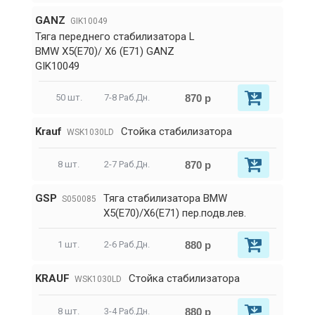
GANZ
GIK10049
Тяга переднего стабилизатора L
BMW X5(E70)/ X6 (E71) GANZ
GIK10049
870 р
50 шт.
7-8 Раб.Дн.
Krauf
Стойка стабилизатора
WSK1030LD
870 р
8 шт.
2-7 Раб.Дн.
GSP
Тяга стабилизатора BMW
S050085
X5(E70)/X6(E71) пер.подв.лев.
880 р
1 шт.
2-6 Раб.Дн.
KRAUF
Стойка стабилизатора
WSK1030LD
880 р
8 шт.
3-4 Раб.Дн.