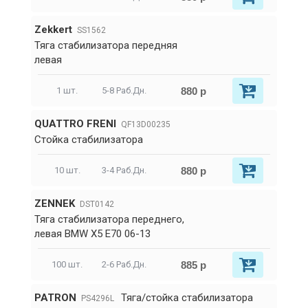
Zekkert
SS1562
Тяга стабилизатора передняя
левая
880 р
1 шт.
5-8 Раб.Дн.
QUATTRO FRENI
QF13D00235
Стойка стабилизатора
880 р
10 шт.
3-4 Раб.Дн.
ZENNEK
DST0142
Тяга стабилизатора переднего,
левая BMW X5 E70 06-13
885 р
100 шт.
2-6 Раб.Дн.
PATRON
Тяга/стойка стабилизатора
PS4296L