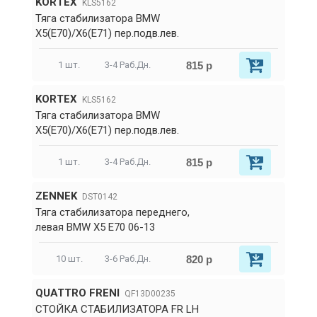
KORTEX
KLS5162
Тяга стабилизатора BMW
X5(E70)/X6(E71) пер.подв.лев.
815 р
1 шт.
3-4 Раб.Дн.
KORTEX
KLS5162
Тяга стабилизатора BMW
X5(E70)/X6(E71) пер.подв.лев.
815 р
1 шт.
3-4 Раб.Дн.
ZENNEK
DST0142
Тяга стабилизатора переднего,
левая BMW X5 E70 06-13
820 р
10 шт.
3-6 Раб.Дн.
QUATTRO FRENI
QF13D00235
СТОЙКА СТАБИЛИЗАТОРА FR LH