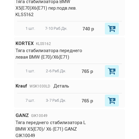
Тяга стабилизатора BMW
X5(E70)X6(E71) пер.подв.лев.
KLS5162
740 р
1 шт.
7-10 Раб.Дн.
KORTEX
KLS5162
Тяга стабилизатора переднего
левая BMW (E70)/X6(E71)
765 р
1 шт.
2-6 Раб.Дн.
Krauf
Деталь
WSK1030LD
765 р
7 шт.
3-7 Раб.Дн.
GANZ
GIK10049
Тяга переднего стабилизатора L
BMW X5(E70)/ X6 (E71) GANZ
GIK10049