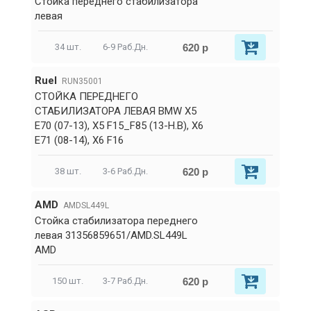
Стойка переднего стабилизатора
левая
620 р
34 шт.
6-9 Раб.Дн.
RueI
RUN35001
СТОЙКА ПЕРЕДНЕГО
СТАБИЛИЗАТОРА ЛЕВАЯ BMW X5
E70 (07-13), X5 F15_F85 (13-Н.В), X6
E71 (08-14), X6 F16
620 р
38 шт.
3-6 Раб.Дн.
AMD
AMDSL449L
Стойка стабилизатора переднего
левая 31356859651/AMD.SL449L
AMD
620 р
150 шт.
3-7 Раб.Дн.