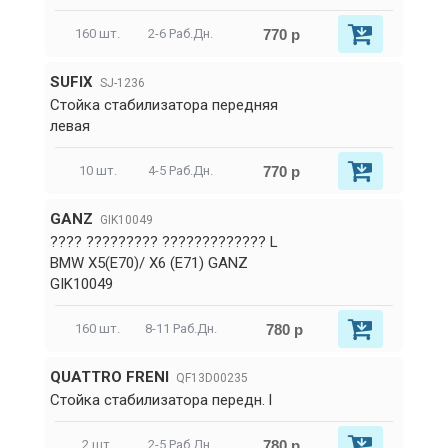
770 р
160 шт.
2-6 Раб.Дн.
SUFIX
SJ-1236
Стойка стабилизатора передняя
левая
770 р
10 шт.
4-5 Раб.Дн.
GANZ
GIK10049
???? ????????? ????????????? L
BMW X5(E70)/ X6 (E71) GANZ
GIK10049
780 р
160 шт.
8-11 Раб.Дн.
QUATTRO FRENI
QF13D00235
Стойка стабилизатора передн. l
780 р
2 шт.
2-5 Раб.Дн.