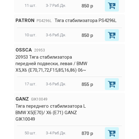
850 р
11 шт.
3-7 Раб.Дн.
PATRON
Тяга стабилизатора PS4296L
PS4296L
850 р
10 шт.
3-6 Раб.Дн.
OSSCA
20953
20953 Тяга стабилизатора
передней подвески, левая / BMW
X5,X6 (E70,71,72,F15,85,16,86) 06~
855 р
17 шт.
3-6 Раб.Дн.
GANZ
GIK10049
Тяга переднего стабилизатора L
BMW X5(E70)/ X6 (E71) GANZ
GIK10049
870 р
50 шт.
3-4 Раб.Дн.