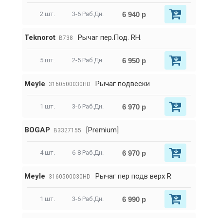
6 940 р
2 шт.
3-6 Раб.Дн.
Teknorot
Pычаг пер.Под. RH.
B738
6 950 р
5 шт.
2-5 Раб.Дн.
Meyle
Рычаг подвески
3160500030HD
6 970 р
1 шт.
3-6 Раб.Дн.
BOGAP
[Premium]
B3327155
6 970 р
4 шт.
6-8 Раб.Дн.
Meyle
Рычаг пер подв верх R
3160500030HD
6 990 р
1 шт.
3-6 Раб.Дн.