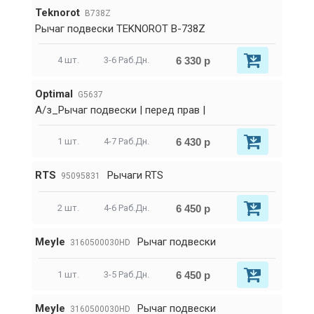
Teknorot
B738Z
Рычаг подвески TEKNOROT B-738Z
6 330 р
4 шт.
3-6 Раб.Дн.
Optimal
G5637
А/з_Рычаг подвески | перед прав |
6 430 р
1 шт.
4-7 Раб.Дн.
RTS
Рычаги RTS
95095831
6 450 р
2 шт.
4-6 Раб.Дн.
Meyle
Рычаг подвески
3160500030HD
6 450 р
1 шт.
3-5 Раб.Дн.
Meyle
Рычаг подвески
3160500030HD