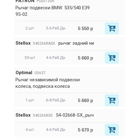
PATRON
PS50135R
Рычаг подвески BMW: 535/540 E39
95-02
5 550 р
2 шт.
3-6 Раб.Дн.
Stellox
рычаг задний ни
5402668ASX
5 660 р
39 шт.
4-6 Раб.Дн.
Optimal
G5637
Рычаг независимой подвески
колеса, подвеска колеса
5 660 р
1 шт.
6-8 Раб.Дн.
Stellox
54-02668-SX_рыч
5402668SX
5 670 р
4 шт.
4-6 Раб.Дн.