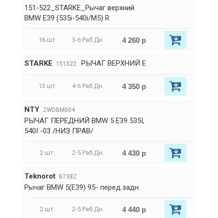
151-522_STARKE_Рычаг верхний
BMW E39 (535i-540i/M5) R
4 260 р
16 шт.
3-6 Раб.Дн.
STARKE
РЫЧАГ ВЕРХНИЙ E
151522
4 350 р
13 шт.
4-6 Раб.Дн.
NTY
ZWDBM004
РЫЧАГ ПЕРЕДНИЙ BMW 5 E39 535I,
540I -03 /НИЗ ПРАВ/
4 430 р
2 шт.
2-5 Раб.Дн.
Teknorot
B738Z
Рычаг BMW 5(E39) 95- перед.задн.
4 440 р
2 шт.
2-5 Раб.Дн.