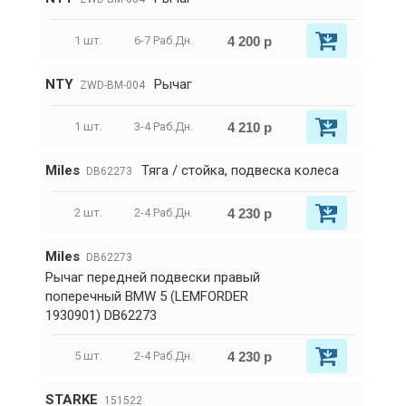
4 200 р
1 шт.
6-7 Раб.Дн.
NTY
Рычаг
ZWD-BM-004
4 210 р
1 шт.
3-4 Раб.Дн.
Miles
Тяга / стойка, подвеска колеса
DB62273
4 230 р
2 шт.
2-4 Раб.Дн.
Miles
DB62273
Рычаг передней подвески правый
поперечный BMW 5 (LEMFORDER
1930901) DB62273
4 230 р
5 шт.
2-4 Раб.Дн.
STARKE
151522