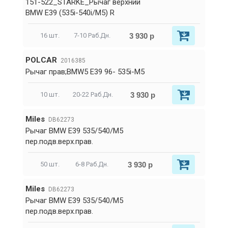
151-522_STARKE_Рычаг верхний
BMW E39 (535i-540i/M5) R
3 930 р
16 шт.
7-10 Раб.Дн.
POLCAR
2016385
Рычаг прав;BMW5 E39 96- 535i-M5
3 930 р
10 шт.
20-22 Раб.Дн.
Miles
DB62273
Рычаг BMW E39 535/540/M5
пер.подв.верх.прав.
3 930 р
50 шт.
6-8 Раб.Дн.
Miles
DB62273
Рычаг BMW E39 535/540/M5
пер.подв.верх.прав.