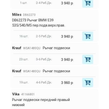
3 940 р
1 шт.
2-4 Раб.Дн.
Miles
DB62273
DB62273 Рычаг BMW E39
535/540/M5 пер.подв.верх.прав.
3 940 р
16 шт.
2-5 Раб.Дн.
Krauf
Рычаг подвески
WSA1480QU
3 940 р
23 шт.
3-6 Раб.Дн.
Krauf
Рычаг подвески
WSA1480QU
3 960 р
19 шт.
4-6 Раб.Дн.
Vika
41166801
Рычаг подвески передний правый
нижний