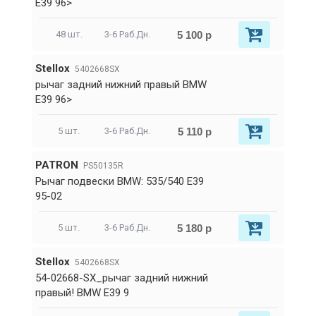
E39 96>
5 100 р
48 шт.
3-6 Раб.Дн.
Stellox
5402668SX
рычаг задний нижний правый BMW
E39 96>
5 110 р
5 шт.
3-6 Раб.Дн.
PATRON
PS50135R
Рычаг подвески BMW: 535/540 E39
95-02
5 180 р
5 шт.
3-6 Раб.Дн.
Stellox
5402668SX
54-02668-SX_рычаг задний нижний
правый! BMW E39 9