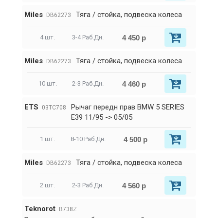
Miles
Тяга / стойка, подвеска колеса
DB62273
4 450 р
4 шт.
3-4 Раб.Дн.
Miles
Тяга / стойка, подвеска колеса
DB62273
4 460 р
10 шт.
2-3 Раб.Дн.
ETS
Рычаг передн прав BMW 5 SERIES
03TC708
E39 11/95 -> 05/05
4 500 р
1 шт.
8-10 Раб.Дн.
Miles
Тяга / стойка, подвеска колеса
DB62273
4 560 р
2 шт.
2-3 Раб.Дн.
Teknorot
B738Z