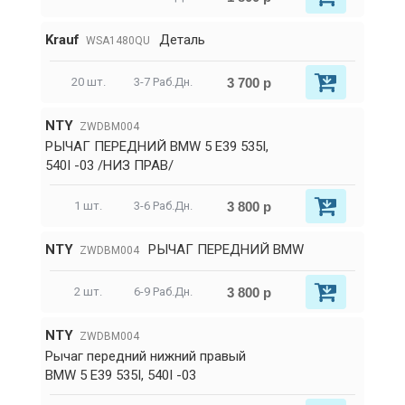
Krauf
Деталь
WSA1480QU
3 700 р
20 шт.
3-7 Раб.Дн.
NTY
ZWDBM004
РЫЧАГ ПЕРЕДНИЙ BMW 5 E39 535I,
540I -03 /НИЗ ПРАВ/
3 800 р
1 шт.
3-6 Раб.Дн.
NTY
РЫЧАГ ПЕРЕДНИЙ BMW
ZWDBM004
3 800 р
2 шт.
6-9 Раб.Дн.
NTY
ZWDBM004
Рычаг передний нижний правый
BMW 5 E39 535I, 540I -03