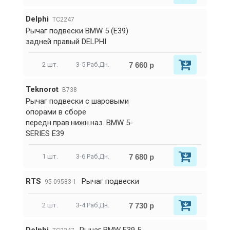
Delphi
TC2247
Рычаг подвески BMW 5 (E39)
задней правый DELPHI
7 660 р
2 шт.
3-5 Раб.Дн.
Teknorot
B738
Рычаг подвески с шаровыми
опорами в сборе
передн.прав.нижн.наз. BMW 5-
SERIES E39
7 680 р
1 шт.
3-6 Раб.Дн.
RTS
Рычаг подвески
95-09583-1
7 730 р
2 шт.
3-4 Раб.Дн.