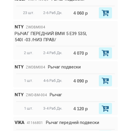
4 060 р
23 шт.
2-6 Раб.Дн.
NTY
ZWDBM004
РЫЧАГ ПЕРЕДНИЙ BMW 5 E39 535I,
540I -03 /НИЗ ПРАВ/
4 070 р
2 шт.
2-4 Раб.Дн.
NTY
Рычаг подвески
ZWDBM004
4 090 р
1 шт.
4-6 Раб.Дн.
NTY
Рычаг
ZWD-BM-004
4 120 р
1 шт.
3-4 Раб.Дн.
VIKA
Рычаг передней подвески
41166801