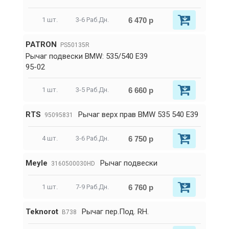
6 470 р
1 шт.
3-6 Раб.Дн.
PATRON
PS50135R
Рычаг подвески BMW: 535/540 E39
95-02
6 660 р
1 шт.
3-5 Раб.Дн.
RTS
Рычаг верх прав BMW 535 540 E39
95095831
6 750 р
4 шт.
3-6 Раб.Дн.
Meyle
Рычаг подвески
3160500030HD
6 760 р
1 шт.
7-9 Раб.Дн.
Teknorot
Pычаг пер.Под. RH.
B738