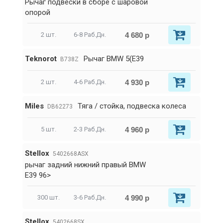
Рычаг подвески в сборе с шаровой
опорой
4 680 р
2 шт.
6-8 Раб.Дн.
Teknorot
Рычаг BMW 5(E39
B738Z
4 930 р
2 шт.
4-6 Раб.Дн.
Miles
Тяга / стойка, подвеска колеса
DB62273
4 960 р
5 шт.
2-3 Раб.Дн.
Stellox
5402668ASX
рычаг задний нижний правый BMW
E39 96>
4 990 р
300 шт.
3-6 Раб.Дн.
Stellox
5402668SX