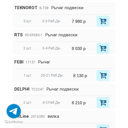
TEKNOROT
Рычаг подвески
B-738
7 980 р
5 шт.
2-3 Раб.Дн.
RTS
Рычаг подвески
95-09583-1
8 030 р
2 шт.
3-4 Раб.Дн.
FEBI
Рычаг
17137
8 130 р
1 шт.
20-21 Раб.Дн.
DELPHI
Рычаг подвески
TC2247
8 210 р
2 шт.
4-5 Раб.Дн.
SRLine
вилка
2016385