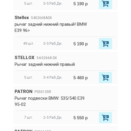
5 190 р
5 шт.
3-5 Раб.Дн.
Stellox
5402668ASX
рычаг задний нижний правый! BMW
E39 96>
5 190 р
49 шт.
3-5 Раб.Дн.
STELLOX
54-02668-SX
Рычаг задний нижний правый
5 460 р
5 шт.
3-4 Раб.Дн.
PATRON
PS50135R
Рычаг подвески BMW: 535/540 E39
95-02
5 550 р
7 шт.
2-5 Раб.Дн.