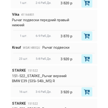
3 820 р
1 шт.
2-6 Раб.Дн.
Vika
41166801
Рычаг подвески передний правый
нижний
3 870 р
1 шт.
6-9 Раб.Дн.
Krauf
Рычаг подвески
WSA1480QU
3 920 р
23 шт.
5-8 Раб.Дн.
STARKE
151522
151-522_STARKE_Рычаг верхний
BMW E39 (535i-540i_M5) R
3 920 р
16 шт.
3-6 Раб.Дн.
STARKE
151522