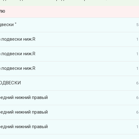
ЕЛЮ
двески "
5
р.подвески ниж.R
1
р.подвески ниж.R
1
р.подвески ниж.R
1
ОДВЕСКИ
6
редний нижний правый
6
редний нижний правый
6
редний нижний правый
1