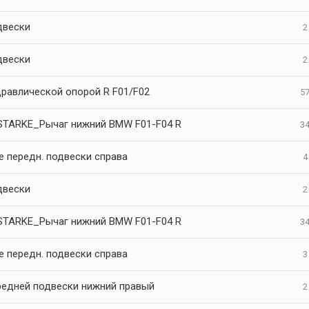
двески
2
двески
2
дравлической опорой R F01/F02
57
STARKE_Рычаг нижний BMW F01-F04 R
34
е передн. подвески справа
4
двески
2
STARKE_Рычаг нижний BMW F01-F04 R
34
е передн. подвески справа
3
редней подвески нижний правый
2