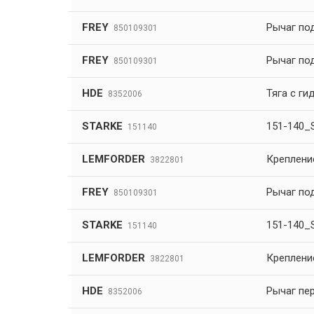
FREY
Рычаг по
850109301
FREY
Рычаг по
850109301
HDE
Тяга с ги
8352006
STARKE
151-140_
151140
LEMFORDER
Креплени
3822801
FREY
Рычаг по
850109301
STARKE
151-140_
151140
LEMFORDER
Креплени
3822801
HDE
Рычаг пе
8352006