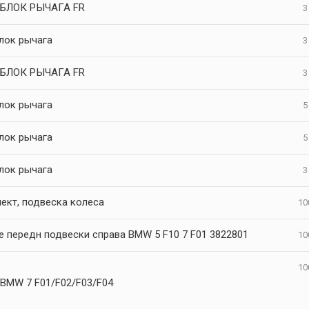
БЛОК РЫЧАГА FR
3
лок рычага
3
БЛОК РЫЧАГА FR
3
лок рычага
5
лок рычага
5
лок рычага
3
ект, подвеска колеса
10
е передн подвески справа BMW 5 F10 7 F01 3822801
10
10
 BMW 7 F01/F02/F03/F04