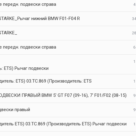
е передн. подвески справа
4
STARKE_Рычаг нижний BMW F01-F04 R
34
STARKE_
28
е передн. подвески справа
6
1
ь: ETS) Рычаг подвески
итель: ETS) 03.TC.869 (Производитель: ETS
1
ДВЕСКИ ПРАВЫЙ BMW 5' GT F07 (09-16), 7' F01/F02 (08-15)
9
двески правый
9
дитель ETS) 03.TC.869 (Производитель ETS) Рычаг подвески
1