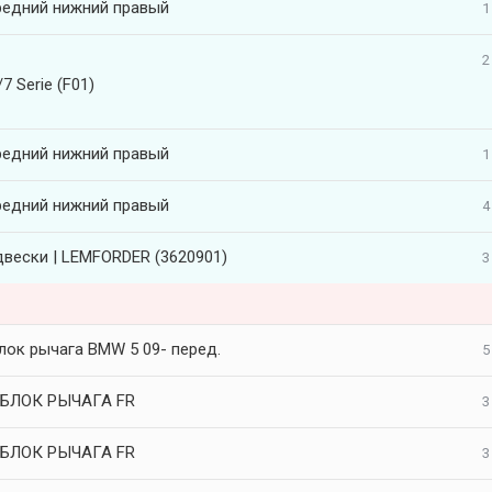
редний нижний правый
1
2
 Serie (F01)
редний нижний правый
1
редний нижний правый
4
двески | LEMFORDER (3620901)
3
лок рычага BMW 5 09- перед.
5
БЛОК РЫЧАГА FR
3
БЛОК РЫЧАГА FR
3