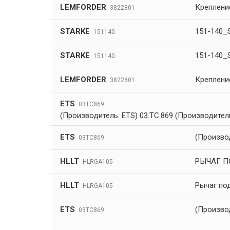
LEMFORDER
Креплени
3822801
STARKE
151-140_
151140
STARKE
151-140_
151140
LEMFORDER
Креплени
3822801
ETS
03TC869
(Производитель: ETS) 03.TC.869 (Производител
ETS
(Производ
03TC869
HLLT
РЫЧАГ ПО
HLRGA105
HLLT
Рычаг по
HLRGA105
ETS
(Произво
03TC869