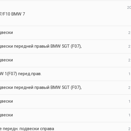
20
/F10 BMW 7
двески
2
двески передней правый BMW 5GT (F07),
2
двески
2
 1(F07) перед.прав.
1
двески передней правый BMW 5GT (F07),
2
двески
1
двески
1
е передн. подвески справа
2