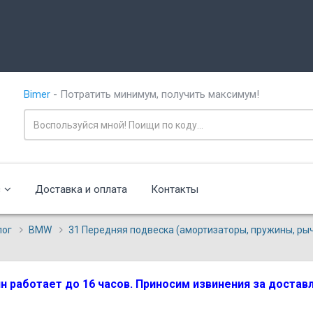
Bimer
- Потратить минимум, получить максимум!
с
Доставка и оплата
Контакты
лог
BMW
31 Передняя подвеска (амортизаторы, пружины, рыч
зин работает до 16 часов. Приносим извинения за доста