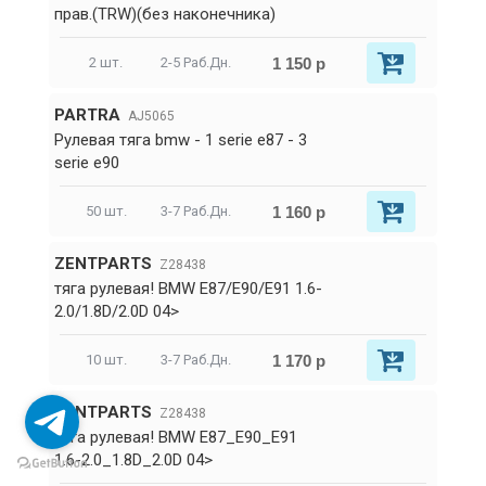
прав.(TRW)(без наконечника)
1 150 р
2 шт.
2-5 Раб.Дн.
PARTRA
AJ5065
Рулевая тяга bmw - 1 serie e87 - 3
serie e90
1 160 р
50 шт.
3-7 Раб.Дн.
ZENTPARTS
Z28438
тяга рулевая! BMW E87/E90/E91 1.6-
2.0/1.8D/2.0D 04>
1 170 р
10 шт.
3-7 Раб.Дн.
ZENTPARTS
Z28438
тяга рулевая! BMW E87_E90_E91
1.6-2.0_1.8D_2.0D 04>