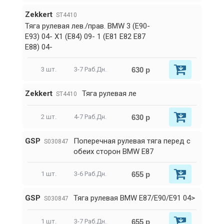
Zekkert
ST4410
Тяга рулевая лев./прав. BMW 3 (E90-
E93) 04- X1 (E84) 09- 1 (E81 E82 E87
E88) 04-
630 р
3 шт.
3-7 Раб.Дн.
Zekkert
Тяга рулевая ле
ST4410
630 р
2 шт.
4-7 Раб.Дн.
GSP
Поперечная рулевая тяга перед c
S030847
обеих сторон BMW E87
655 р
1 шт.
3-6 Раб.Дн.
GSP
Тяга рулевая BMW E87/E90/E91 04>
S030847
655 р
1 шт.
3-7 Раб.Дн.