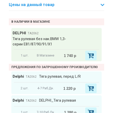
Цены на данный товар
В НАЛИЧИИ В МАГАЗИНЕ
DELPHI
TA2062
Тяга рулевая без нак.BMW 1,3-
серии E81/87/90/91/X1
1 740 р
1 шт.
В Магазине
ПРЕДЛОЖЕНИЯ ПО ЗАПРОШЕННОМУ ПРОИЗВОДИТЕЛЮ
Delphi
Тяга рулевая, перед L/R
TA2062
1 220 р
2 шт.
4-7 Раб.Дн.
Delphi
DELPHI_Тяга рулевая
TA2062
1 280 р
1 шт.
7-10 Раб.Дн.