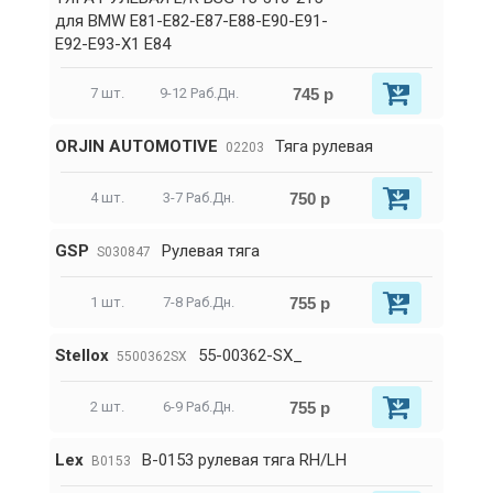
для BMW E81-E82-E87-E88-E90-E91-
E92-E93-X1 E84
745 р
7 шт.
9-12 Раб.Дн.
ORJIN AUTOMOTIVE
Тяга рулевая
02203
750 р
4 шт.
3-7 Раб.Дн.
GSP
Рулевая тяга
S030847
755 р
1 шт.
7-8 Раб.Дн.
Stellox
55-00362-SX_
5500362SX
755 р
2 шт.
6-9 Раб.Дн.
Lex
B-0153 рулевая тяга RH/LH
B0153