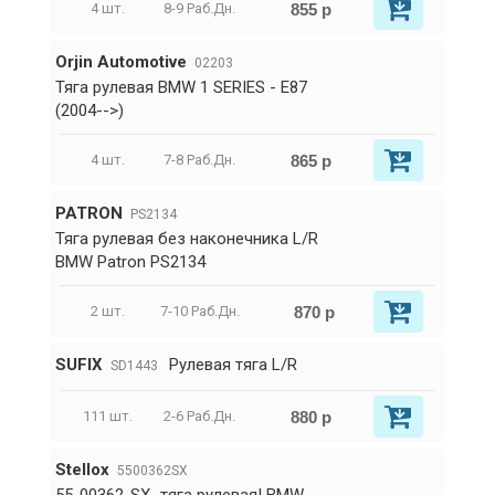
855 р
4 шт.
8-9 Раб.Дн.
Orjin Automotive
02203
Тяга рулевая BMW 1 SERIES - E87
(2004-->)
865 р
4 шт.
7-8 Раб.Дн.
PATRON
PS2134
Тяга рулевая без наконечника L/R
BMW Patron PS2134
870 р
2 шт.
7-10 Раб.Дн.
SUFIX
Рулевая тяга L/R
SD1443
880 р
111 шт.
2-6 Раб.Дн.
Stellox
5500362SX