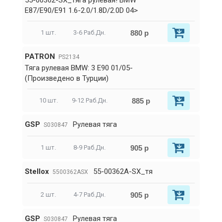
55-00362-SX_тяга рулевая! BMW
E87/E90/E91 1.6-2.0/1.8D/2.0D 04>
880 р
1 шт.
3-6 Раб.Дн.
PATRON
PS2134
Тяга рулевая BMW: 3 E90 01/05-
(Произведено в Турции)
885 р
10 шт.
9-12 Раб.Дн.
GSP
Рулевая тяга
S030847
905 р
1 шт.
8-9 Раб.Дн.
Stellox
55-00362A-SX_тя
5500362ASX
905 р
2 шт.
4-7 Раб.Дн.
GSP
Рулевая тяга
S030847