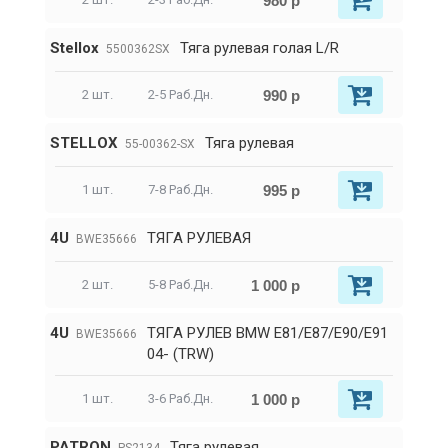
980 р
Stellox
Тяга рулевая голая L/R
5500362SX
990 р
2 шт.
2-5 Раб.Дн.
STELLOX
Тяга рулевая
55-00362-SX
995 р
1 шт.
7-8 Раб.Дн.
4U
ТЯГА РУЛЕВАЯ
BWE35666
1 000 р
2 шт.
5-8 Раб.Дн.
4U
ТЯГА РУЛЕВ BMW E81/E87/E90/E91
BWE35666
04- (TRW)
1 000 р
1 шт.
3-6 Раб.Дн.
PATRON
Тяга рулевая