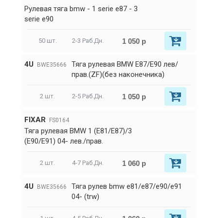
Рулевая тяга bmw - 1 serie e87 - 3
serie e90
1 050 р
50 шт.
2-3 Раб.Дн.
4U
Тяга рулевая BMW E87/E90 лев/
BWE35666
прав.(ZF)(без наконечника)
1 050 р
2 шт.
2-5 Раб.Дн.
FIXAR
FS0164
Тяга рулевая BMW 1 (E81/E87)/3
(E90/E91) 04- лев./прав.
1 060 р
2 шт.
4-7 Раб.Дн.
4U
Тяга рулев bmw e81/e87/e90/e91
BWE35666
04- (trw)