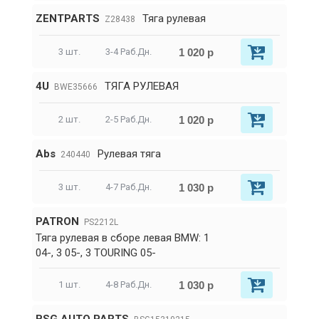
ZENTPARTS
Тяга рулевая
Z28438
1 020 р
3 шт.
3-4 Раб.Дн.
4U
ТЯГА РУЛЕВАЯ
BWE35666
1 020 р
2 шт.
2-5 Раб.Дн.
Abs
Рулевая тяга
240440
1 030 р
3 шт.
4-7 Раб.Дн.
PATRON
PS2212L
Тяга рулевая в сборе левая BMW: 1
04-, 3 05-, 3 TOURING 05-
1 030 р
1 шт.
4-8 Раб.Дн.