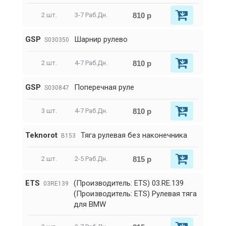
810 р
2 шт.
3-7 Раб.Дн.
GSP
Шарнир рулево
S030350
810 р
2 шт.
4-7 Раб.Дн.
GSP
Поперечная руле
S030847
810 р
3 шт.
4-7 Раб.Дн.
Teknorot
Тяга рулевая без наконечника
B153
815 р
2 шт.
2-5 Раб.Дн.
ETS
(Производитель: ETS) 03.RE.139
03RE139
(Производитель: ETS) Рулевая тяга
для BMW