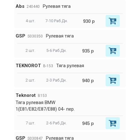
Abs
Рулевая тягa
240440
930 р
4 шт.
7-10 Раб.Дн.
GSP
Рулевая тяга
S030350
935 р
2 шт.
5-6 Раб.Дн.
TEKNOROT
Тяга рулевая
B-153
940 р
2 шт.
2-3 Раб.Дн.
Teknorot
B153
Тяга рулевая BMW
1(E81/E82/E87/E88) 04- пер.
945 р
7 шт.
2-6 Раб.Дн.
GSP
Рулевая тяга
S030847