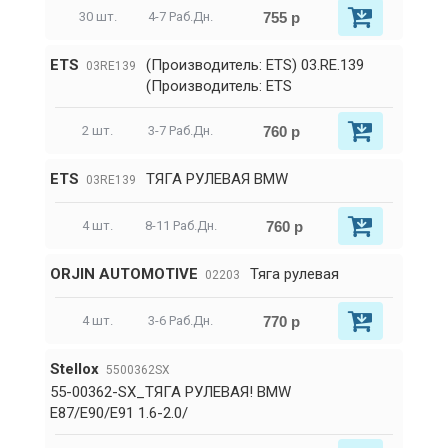
755 р
30 шт.
4-7 Раб.Дн.
ETS
(Производитель: ETS) 03.RE.139
03RE139
(Производитель: ETS
760 р
2 шт.
3-7 Раб.Дн.
ETS
ТЯГА РУЛЕВАЯ BMW
03RE139
760 р
4 шт.
8-11 Раб.Дн.
ORJIN AUTOMOTIVE
Тяга рулевая
02203
770 р
4 шт.
3-6 Раб.Дн.
Stellox
5500362SX
55-00362-SX_ТЯГА РУЛЕВАЯ! BMW
E87/E90/E91 1.6-2.0/