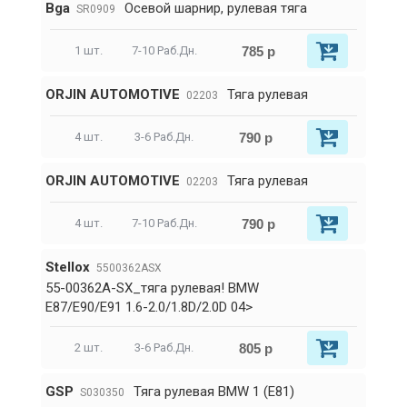
Bga
Осевой шарнир, рулевая тяга
SR0909
785 р
1 шт.
7-10 Раб.Дн.
ORJIN AUTOMOTIVE
Тяга рулевая
02203
790 р
4 шт.
3-6 Раб.Дн.
ORJIN AUTOMOTIVE
Тяга рулевая
02203
790 р
4 шт.
7-10 Раб.Дн.
Stellox
5500362ASX
55-00362A-SX_тяга рулевая! BMW
E87/E90/E91 1.6-2.0/1.8D/2.0D 04>
805 р
2 шт.
3-6 Раб.Дн.
GSP
Тяга рулевая BMW 1 (E81)
S030350