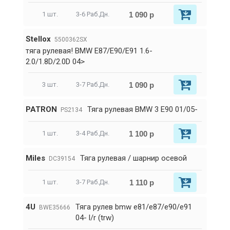
1 090 р
1 шт.
3-6 Раб.Дн.
Stellox
5500362SX
тяга рулевая! BMW E87/E90/E91 1.6-
2.0/1.8D/2.0D 04>
1 090 р
3 шт.
3-7 Раб.Дн.
PATRON
Тяга рулевая BMW 3 E90 01/05-
PS2134
1 100 р
1 шт.
3-4 Раб.Дн.
Miles
Тяга рулевая / шарнир осевой
DC39154
1 110 р
1 шт.
3-7 Раб.Дн.
4U
Тяга рулев bmw e81/e87/e90/e91
BWE35666
04- l/r (trw)