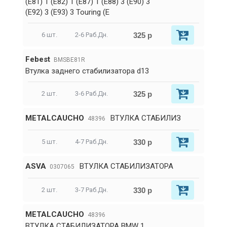
(E81) 1 (E82) 1 (E87) 1 (E88) 3 (E90) 3
(E92) 3 (E93) 3 Touring (E
325 р
6 шт.
2-6 Раб.Дн.
Febest
BMSBE81R
Втулка заднего стабилизатора d13
325 р
2 шт.
3-6 Раб.Дн.
METALCAUCHO
ВТУЛКА СТАБИЛИЗ
48396
330 р
5 шт.
4-7 Раб.Дн.
ASVA
ВТУЛКА СТАБИЛИЗАТОРА
0307065
330 р
2 шт.
3-7 Раб.Дн.
METALCAUCHO
48396
ВТУЛКА СТАБИЛИЗАТОРА BMW 1