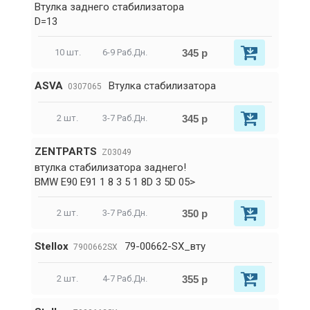
Втулка заднего стабилизатора
D=13
345 р
10 шт.
6-9 Раб.Дн.
ASVA
Втулка стабилизатора
0307065
345 р
2 шт.
3-7 Раб.Дн.
ZENTPARTS
Z03049
втулка стабилизатора заднего!
BMW E90 E91 1 8 3 5 1 8D 3 5D 05>
350 р
2 шт.
3-7 Раб.Дн.
Stellox
79-00662-SX_вту
7900662SX
355 р
2 шт.
4-7 Раб.Дн.