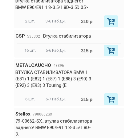
втулка стабилизатора заднего!
BMW E90/E91 1.8-3.5/1.8D-3.5D 05>
310 р
2 шт.
3-6 Раб.Дн.
GSP
Втулка стабилизатора
535302
315 р
16 шт.
5-6 Раб.Дн.
METALCAUCHO
48396
ВТУЛКА СТАБИЛИЗАТОРА BMW 1
(E81) 1 (E82) 1 (E87) 1 (E88) 3 (E90) 3
(E92) 3 (E93) 3 Touring (E
315 р
6 шт.
6-7 Раб.Дн.
Stellox
7900662SX
79-00662-SX_втулка стабилизатора
заднего! BMW E90/E91 1.8-3.5/1.8D-
3.