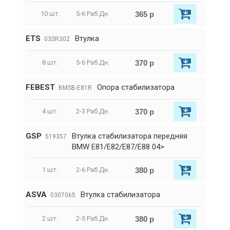
365 р
10 шт.
5-6 Раб.Дн.
ETS
Втулка
03SR302
370 р
8 шт.
5-6 Раб.Дн.
FEBEST
Опора стабилизатора
BMSB-E81R
370 р
4 шт.
2-3 Раб.Дн.
GSP
Втулка стабилизатора передняя
519357
BMW E81/E82/E87/E88 04>
380 р
1 шт.
2-6 Раб.Дн.
ASVA
Втулка стабилизатора
0307065
380 р
2 шт.
2-5 Раб.Дн.