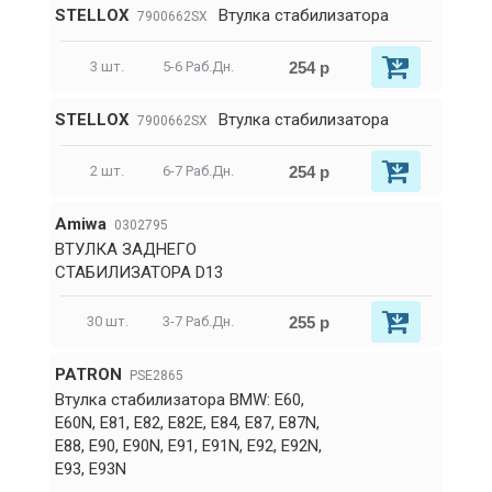
STELLOX
Втулка стабилизатора
7900662SX
254 р
3 шт.
5-6 Раб.Дн.
STELLOX
Втулка стабилизатора
7900662SX
254 р
2 шт.
6-7 Раб.Дн.
Amiwa
0302795
ВТУЛКА ЗАДНЕГО
СТАБИЛИЗАТОРА D13
255 р
30 шт.
3-7 Раб.Дн.
PATRON
PSE2865
Втулка стабилизатора BMW: E60,
E60N, E81, E82, E82E, E84, E87, E87N,
E88, E90, E90N, E91, E91N, E92, E92N,
E93, E93N