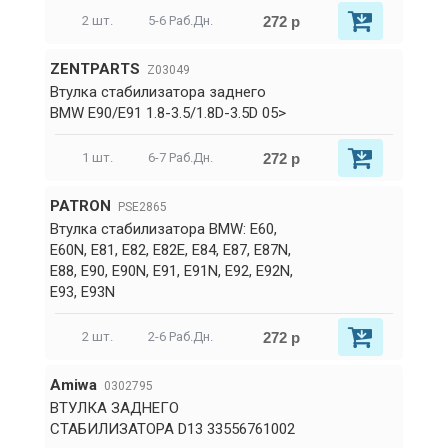
272 р
2 шт.
5-6 Раб.Дн.
ZENTPARTS
Z03049
Втулка стабилизатора заднего
BMW E90/E91 1.8-3.5/1.8D-3.5D 05>
272 р
1 шт.
6-7 Раб.Дн.
PATRON
PSE2865
Втулка стабилизатора BMW: E60,
E60N, E81, E82, E82E, E84, E87, E87N,
E88, E90, E90N, E91, E91N, E92, E92N,
E93, E93N
272 р
2 шт.
2-6 Раб.Дн.
Amiwa
0302795
ВТУЛКА ЗАДНЕГО
СТАБИЛИЗАТОРА D13 33556761002