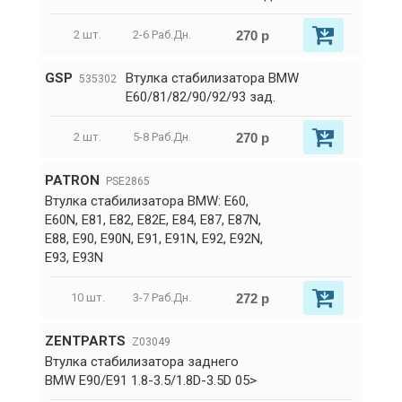
270 р
2 шт.
2-6 Раб.Дн.
GSP
Втулка стабилизатора BMW
535302
E60/81/82/90/92/93 зад.
270 р
2 шт.
5-8 Раб.Дн.
PATRON
PSE2865
Втулка стабилизатора BMW: E60,
E60N, E81, E82, E82E, E84, E87, E87N,
E88, E90, E90N, E91, E91N, E92, E92N,
E93, E93N
272 р
10 шт.
3-7 Раб.Дн.
ZENTPARTS
Z03049
Втулка стабилизатора заднего
BMW E90/E91 1.8-3.5/1.8D-3.5D 05>