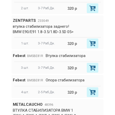
320 р
2 шт.
3-7 Раб.Дн.
ZENTPARTS
Z03049
втулка стабилизатора заднего!
BMW E90/E91 1.8-3.5/1.8D-3.5D 05>
320 р
1 шт.
3-7 Раб.Дн.
Febest
Втулка стабилизатора
BMSBE81R
320 р
3 шт.
3-7 Раб.Дн.
Febest
Опора стабилизатора
BMSBE81R
320 р
4 шт.
2-5 Раб.Дн.
METALCAUCHO
48396
ВТУЛКА СТАБИЛИЗАТОРА BMW 1