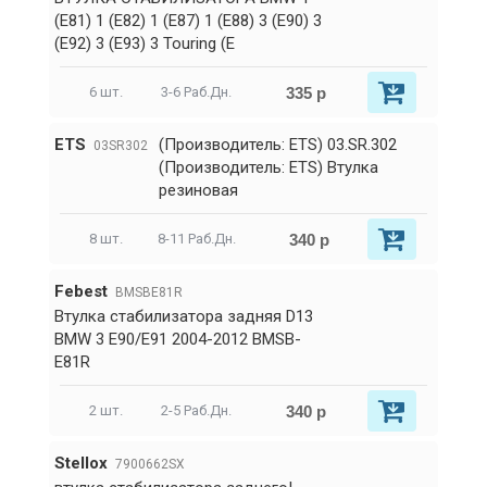
(E81) 1 (E82) 1 (E87) 1 (E88) 3 (E90) 3
(E92) 3 (E93) 3 Touring (E
335 р
6 шт.
3-6 Раб.Дн.
ETS
(Производитель: ETS) 03.SR.302
03SR302
(Производитель: ETS) Втулка
резиновая
340 р
8 шт.
8-11 Раб.Дн.
Febest
BMSBE81R
Втулка стабилизатора задняя D13
BMW 3 E90/E91 2004-2012 BMSB-
E81R
340 р
2 шт.
2-5 Раб.Дн.
Stellox
7900662SX