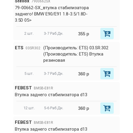
Stellox
7900662SX
79-00662-SX_втулка стабилизатора
заднего! BMW E90/E91 1.8-3.5/1.8D-
3.5D 05>
355 р
2 шт.
3-7 Раб.Дн.
ETS
(Производитель: ETS) 03.SR.302
03SR302
(Производитель: ETS) Втулка
резиновая
360 р
5 шт.
3-7 Раб.Дн.
FEBEST
BMSB-E81R
Втулка заднего стабилизатора d13
360 р
12 шт.
5-6 Раб.Дн.
FEBEST
BMSB-E81R
Втулка заднего стабилизатора d13