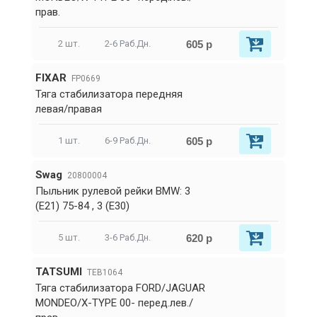
прав.
605 р
2 шт.
2-6 Раб.Дн.
FIXAR
FP0669
Тяга стабилизатора передняя
левая/правая
605 р
1 шт.
6-9 Раб.Дн.
Swag
20800004
Пыльник рулевой рейки BMW: 3
(E21) 75-84 , 3 (E30)
620 р
5 шт.
3-6 Раб.Дн.
TATSUMI
TEB1064
Тяга стабилизатора FORD/JAGUAR
MONDEO/X-TYPE 00- перед.лев./