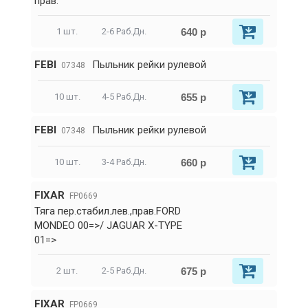
прав.
640 р
1 шт.
2-6 Раб.Дн.
FEBI
Пыльник рейки рулевой
07348
655 р
10 шт.
4-5 Раб.Дн.
FEBI
Пыльник рейки рулевой
07348
660 р
10 шт.
3-4 Раб.Дн.
FIXAR
FP0669
Тяга пер.стабил.лев.,прав.FORD
MONDEO 00=>/ JAGUAR X-TYPE
01=>
675 р
2 шт.
2-5 Раб.Дн.
FIXAR
FP0669