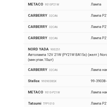
METACO
Лампа
9510P21W
CARBERRY
Лампа P2
32CA6
CARBERRY
Лампа P2
32CA6
CARBERRY
Лампа P2
32CA6
NORD YADA
900251
Автолампа 12V 21W (PY21W BA15s) (желт.) Nor
(мин.упак.10шт)
CARBERRY
Лампа на
32CA6
Stellox
99-39038-
9939038SX
METACO
Лампа на
9510-P21W
Tatsumi
Лампа P2
TFP1010