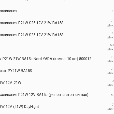
каливания
1
20
каливания P21W S25 12V 21W BA15S
Мин.
90
каливания P21W S25 12V 21W BA15S
Мин.
50
Мин.
10
V P21W 21W BA15s Nord YADA (компл. 10 шт) 800012
Мин.
70
анж. PY21W BA15S
Мин.
10
1W 12V-21W
Мин.
аливания P21W 12V BA15s (ук.пов. и стоп-сигнал)
50
7
1W 12V (21W) DayNight
Мин.