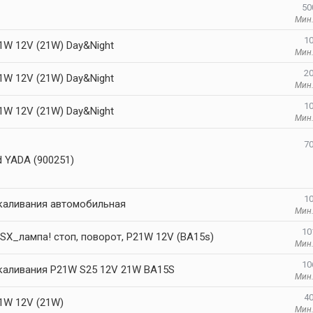
50
Мин.
10
1W 12V (21W) Day&Night
Мин.
20
1W 12V (21W) Day&Night
Мин.
10
1W 12V (21W) Day&Night
Мин.
70
d YADA (900251)
10
каливания автомобильная
Мин.
10
SX_лампа! cтоп, поворот, P21W 12V (BA15s)
Мин.
10
каливания P21W S25 12V 21W BA15S
Мин.
40
1W 12V (21W)
Мин.