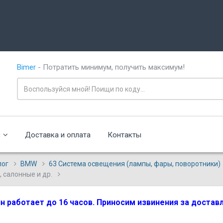
Bimer
- Потратить минимум, получить максимум!
с
Доставка и оплата
Контакты
лог
BMW
63 Система освещения (лампы, фары, поворотники)
 салонные и др.
зин работает до 16 часов. Приносим извинения за доста