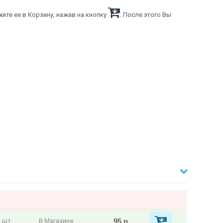
ите ее в Корзину, нажав на кнопку
. После этого Вы
95 р
 шт.
В Магазине