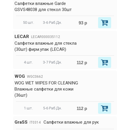
Салфетки влажные Garde
GSVS48038 для стекол 30шт
93 р
50 шт.
3-6 Раб.Дн.
LECAR
LECAR000035112
Салфетки влажные для стекла
(30шт) фирм.упак (LECAR)
112 р
4 шт.
3-7 Раб.Дн.
WOG
WGC0662
WOG WET WIPES FOR CLEANING
Влажные салфетки для кожи
(36шт)
112 р
1 шт.
5-6 Раб.Дн.
GraSS
Салфетки влажные для рук
IT0314