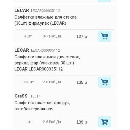
LECAR
LECAR000035112
Салфетки влажные для стекла
(30шт) фирм.упак (LECAR)
127 р
4 шт.
3-7 Раб.Дн.
LECAR
LECAR000035112
Салфетки влажныеи для стекол,
зеркал, фар (упаковка 30 шт.)
LECAR LECAR000035112
135 р
169 шт.
2-6 Раб.Дн.
GraSS
IT0314
Салфетка влажная для рук,
антибактериальная
139 р
1 шт.
2-6 Раб.Дн.