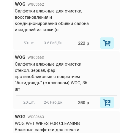
WOG
WGC0662
Салфетки влажные для очистки,
восстановления и
кондиционирования обивки салона
и изделий из кожи (с
222 р
50 шт.
3-6 Раб.Дн.
WOG
WGC0663
Салфетки влажные для очистки
стекол, зеркал, фар
противобликовые с покрытием
"Антидождь" (с клапаном) WOG, 36
шт
360 р
20 шт.
2-6 Раб.Дн.
WOG
WGC0663
WOG WET WIPES FOR CLEANING
Влажные салфетки для стекл и