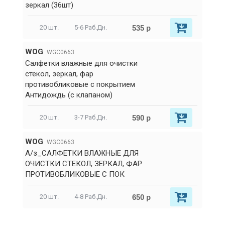
зеркал (36шт)
535 р
20 шт.
5-6 Раб.Дн.
WOG
WGC0663
Салфетки влажные для очистки
стекол, зеркал, фар
противобликовые с покрытием
Антидождь (с клапаном)
590 р
20 шт.
3-7 Раб.Дн.
WOG
WGC0663
А/з_САЛФЕТКИ ВЛАЖНЫЕ ДЛЯ
ОЧИСТКИ СТЕКОЛ, ЗЕРКАЛ, ФАР
ПРОТИВОБЛИКОВЫЕ С ПОК
650 р
20 шт.
4-8 Раб.Дн.