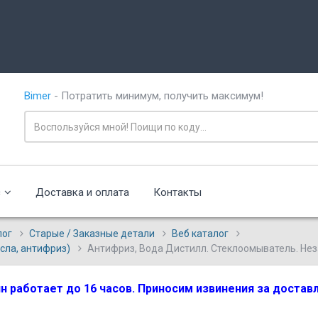
Bimer
- Потратить минимум, получить максимум!
с
Доставка и оплата
Контакты
лог
Старые / Заказные детали
Веб каталог
сла, антифриз)
Антифриз, Вода Дистилл. Стеклоомыватель. Не
зин работает до 16 часов. Приносим извинения за доста