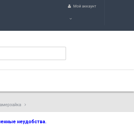
Мой аккаунт
замерзайка
вленные неудобства.