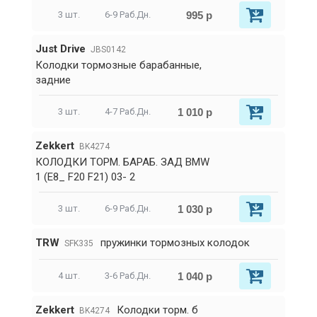
995 р
3 шт.
6-9 Раб.Дн.
Just Drive
JBS0142
Колодки тормозные барабанные,
задние
1 010 р
3 шт.
4-7 Раб.Дн.
Zekkert
BK4274
КОЛОДКИ ТОРМ. БАРАБ. ЗАД BMW
1 (E8_ F20 F21) 03- 2
1 030 р
3 шт.
6-9 Раб.Дн.
TRW
пружинки тормозных колодок
SFK335
1 040 р
4 шт.
3-6 Раб.Дн.
Zekkert
Колодки торм. б
BK4274