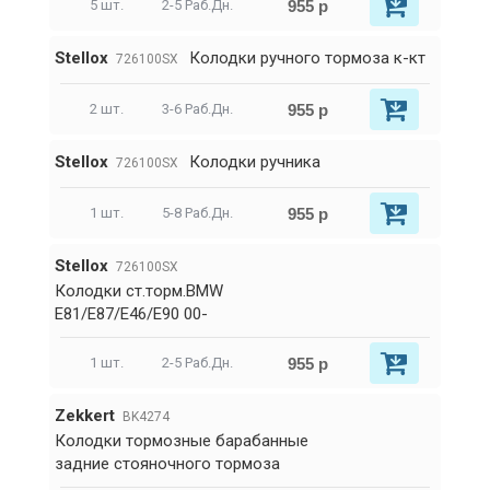
955 р
5 шт.
2-5 Раб.Дн.
Stellox
Колодки ручного тормоза к-кт
726100SX
955 р
2 шт.
3-6 Раб.Дн.
Stellox
Колодки ручника
726100SX
955 р
1 шт.
5-8 Раб.Дн.
Stellox
726100SX
Колодки ст.торм.BMW
E81/E87/E46/E90 00-
955 р
1 шт.
2-5 Раб.Дн.
Zekkert
BK4274
Колодки тормозные барабанные
задние стояночного тормоза