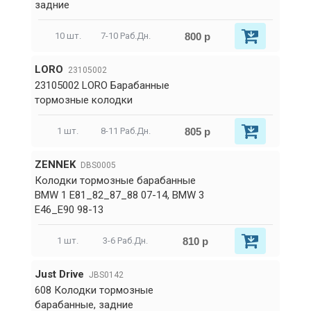
задние
800 р
10 шт.
7-10 Раб.Дн.
LORO
23105002
23105002 LORO Барабанные
тормозные колодки
805 р
1 шт.
8-11 Раб.Дн.
ZENNEK
DBS0005
Колодки тормозные барабанные
BMW 1 E81_82_87_88 07-14, BMW 3
E46_E90 98-13
810 р
1 шт.
3-6 Раб.Дн.
Just Drive
JBS0142
608 Колодки тормозные
барабанные, задние