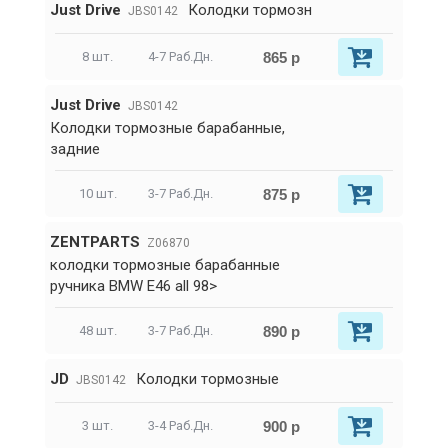
Just Drive
Колодки тормозн
JBS0142
865 р
8 шт.
4-7 Раб.Дн.
Just Drive
JBS0142
Колодки тормозные барабанные,
задние
875 р
10 шт.
3-7 Раб.Дн.
ZENTPARTS
Z06870
колодки тормозные барабанные
ручника BMW E46 all 98>
890 р
48 шт.
3-7 Раб.Дн.
JD
Колодки тормозные
JBS0142
900 р
3 шт.
3-4 Раб.Дн.