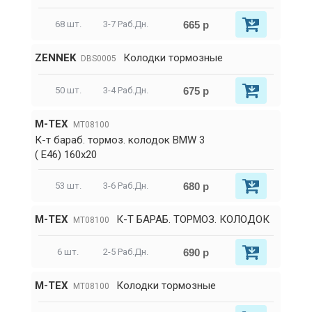
665 р
68 шт.
3-7 Раб.Дн.
ZENNEK
Колодки тормозные
DBS0005
675 р
50 шт.
3-4 Раб.Дн.
M-TEX
MT08100
К-т бараб. тормоз. колодок BMW 3
( Е46) 160x20
680 р
53 шт.
3-6 Раб.Дн.
M-TEX
К-Т БАРАБ. ТОРМОЗ. КОЛОДОК
MT08100
690 р
6 шт.
2-5 Раб.Дн.
M-TEX
Колодки тормозные
MT08100