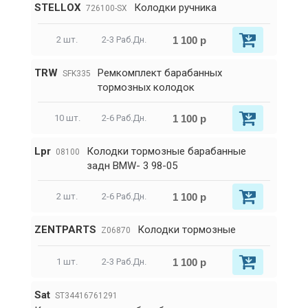
STELLOX
Колодки ручника
726100-SX
1 100 р
2 шт.
2-3 Раб.Дн.
TRW
Ремкомплект барабанных
SFK335
тормозных колодок
1 100 р
10 шт.
2-6 Раб.Дн.
Lpr
Колодки тормозные барабанные
08100
задн BMW- 3 98-05
1 100 р
2 шт.
2-6 Раб.Дн.
ZENTPARTS
Колодки тормозные
Z06870
1 100 р
1 шт.
2-3 Раб.Дн.
Sat
ST34416761291