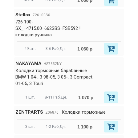
1 060 р
Stellox
726100SX
726 100-
SX_=4715.00=662SBS=FSB592 !
колодки ручника
1 060 р
49 шт.
3-6 Раб.Дн.
NAKAYAMA
HS7332NY
Колодки тормозные барабанные
BMW 1 04-, 3 98-05, 3 05-, 3 Compact
01-05, 3 Touri
1 070 р
1 шт.
8-11 Раб.Дн.
ZENTPARTS
Колодки тормозные
Z06870
1 100 р
3 шт.
1-2 Раб.Дн.