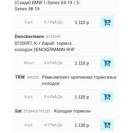
(Сзади) BMW 1-Series 04-19 / 3-
Series 98-19
1 110 р
5 шт.
3-7 Раб.Дн.
Denckermann
B120097
B120097, К-т бараб. тормоз.
колодок DENCKERMANN КНР
1 110 р
49 шт.
3-6 Раб.Дн.
TRW
Ремкомплект крепления тормозных
SFK335
колодок
1 120 р
6 шт.
3-6 Раб.Дн.
Sat
Колодки тормозн
ST34416761291
1 130 р
4 шт.
4-7 Раб.Дн.