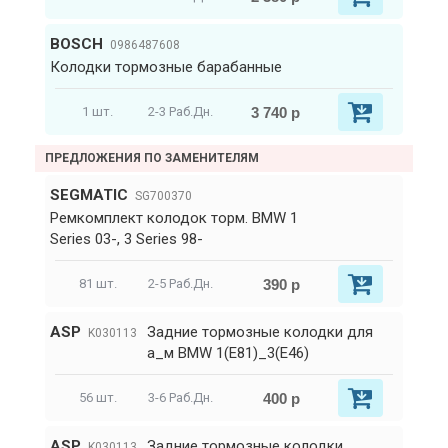
BOSCH
0986487608
Колодки тормозные барабанные
3 740 р
1 шт.
2-3 Раб.Дн.
ПРЕДЛОЖЕНИЯ ПО ЗАМЕНИТЕЛЯМ
SEGMATIC
SG700370
Ремкомплект колодок торм. BMW 1
Series 03-, 3 Series 98-
390 р
81 шт.
2-5 Раб.Дн.
ASP
Задние тормозные колодки для
K030113
а_м BMW 1(E81)_3(E46)
400 р
56 шт.
3-6 Раб.Дн.
ASP
Задние тормозные колодки
K030113