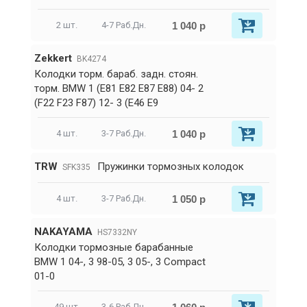
1 040 р
2 шт.
4-7 Раб.Дн.
Zekkert
BK4274
Колодки торм. бараб. задн. стоян.
торм. BMW 1 (E81 E82 E87 E88) 04- 2
(F22 F23 F87) 12- 3 (E46 E9
1 040 р
4 шт.
3-7 Раб.Дн.
TRW
Пружинки тормозных колодок
SFK335
1 050 р
4 шт.
3-7 Раб.Дн.
NAKAYAMA
HS7332NY
Колодки тормозные барабанные
BMW 1 04-, 3 98-05, 3 05-, 3 Compact
01-0
49 шт.
3-6 Раб.Дн.