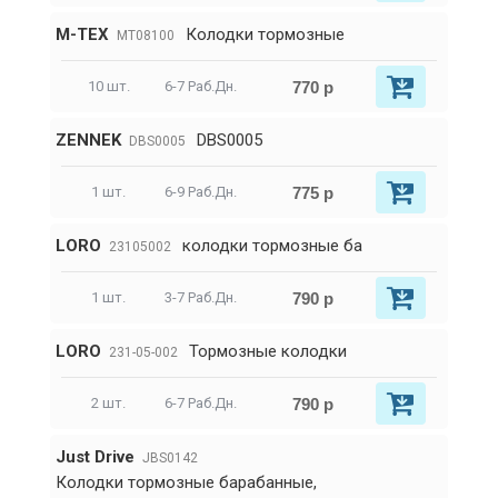
M-TEX
Колодки тормозные
MT08100
770 р
10 шт.
6-7 Раб.Дн.
ZENNEK
DBS0005
DBS0005
775 р
1 шт.
6-9 Раб.Дн.
LORO
колодки тормозные ба
23105002
790 р
1 шт.
3-7 Раб.Дн.
LORO
Тормозные колодки
231-05-002
790 р
2 шт.
6-7 Раб.Дн.
Just Drive
JBS0142
Колодки тормозные барабанные,