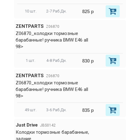
825 р
10 шт.
2-7 Раб.Дн.
ZENTPARTS
Z06870
Z06870_колодки тормозные
барабанные! ручника BMW E46 all
98>
830 р
1 шт.
4-8 Раб.Дн.
ZENTPARTS
Z06870
Z06870_колодки тормозные
барабанные! ручника BMW E46 all
98>
835 р
49 шт.
3-6 Раб.Дн.
Just Drive
JBS0142
Колодки тормозные барабанные,
задние