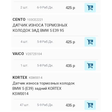
425 р
2 шт.
6-9 Раб.Дн.
CENTO
103CE2221
ДАТЧИК ИЗНОСА ТОРМОЗНЫХ
КОЛОДОК ЗАД BMW 5 E39 95
425 р
4 шт.
5-8 Раб.Дн.
VAICO
V20725104
435 р
1 шт.
5-8 Раб.Дн.
KORTEX
KSW0014
Датчик износа тормозных колодок
BMW 5 (E39) задний KORTEX
KSW0014
435 р
47 шт.
5-9 Раб.Дн.