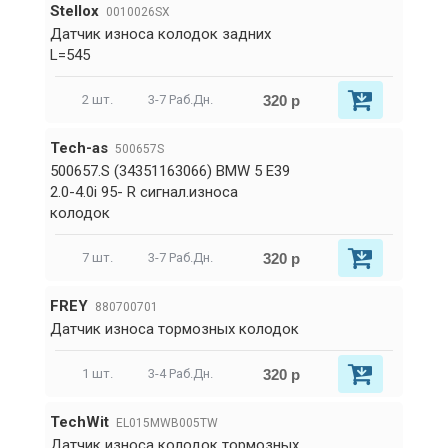
Stellox
0010026SX
Датчик износа колодок задних
L=545
320 р
2 шт.
3-7 Раб.Дн.
Tech-as
500657S
500657.S (34351163066) BMW 5 E39
2.0-4.0i 95- R сигнал.износа
колодок
320 р
7 шт.
3-7 Раб.Дн.
FREY
880700701
Датчик износа тормозных колодок
320 р
1 шт.
3-4 Раб.Дн.
TechWit
EL015MWB005TW
Датчик износа колодок тормозных