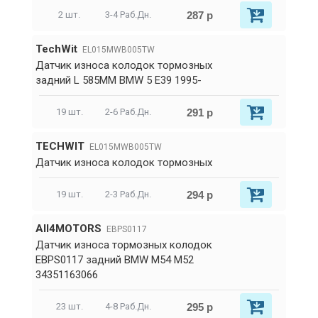
287 р
2 шт.
3-4 Раб.Дн.
TechWit
EL015MWB005TW
Датчик износа колодок тормозных
задний L 585MM BMW 5 E39 1995-
291 р
19 шт.
2-6 Раб.Дн.
TECHWIT
EL015MWB005TW
Датчик износа колодок тормозных
294 р
19 шт.
2-3 Раб.Дн.
All4MOTORS
EBPS0117
Датчик износа тормозных колодок
EBPS0117 задний BMW M54 M52
34351163066
295 р
23 шт.
4-8 Раб.Дн.