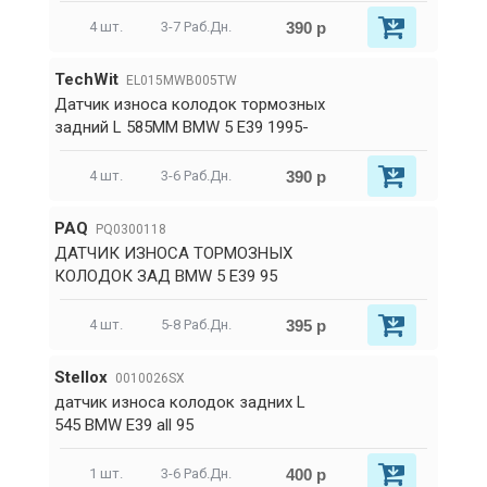
390 р
4 шт.
3-7 Раб.Дн.
TechWit
EL015MWB005TW
Датчик износа колодок тормозных
задний L 585MM BMW 5 E39 1995-
390 р
4 шт.
3-6 Раб.Дн.
PAQ
PQ0300118
ДАТЧИК ИЗНОСА ТОРМОЗНЫХ
КОЛОДОК ЗАД BMW 5 E39 95
395 р
4 шт.
5-8 Раб.Дн.
Stellox
0010026SX
датчик износа колодок задних L
545 BMW E39 all 95
400 р
1 шт.
3-6 Раб.Дн.