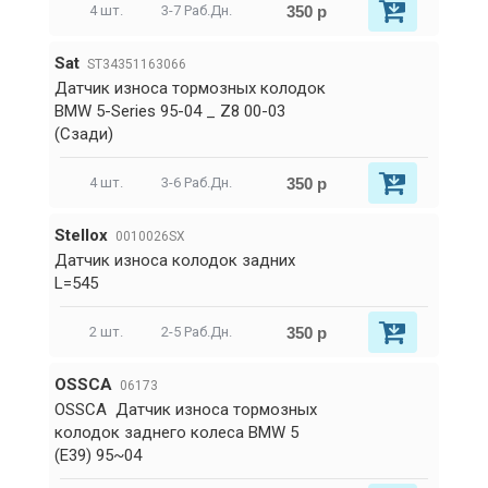
350 р
4 шт.
3-7 Раб.Дн.
Sat
ST34351163066
Датчик износа тормозных колодок
BMW 5-Series 95-04 _ Z8 00-03
(Сзади)
350 р
4 шт.
3-6 Раб.Дн.
Stellox
0010026SX
Датчик износа колодок задних
L=545
350 р
2 шт.
2-5 Раб.Дн.
OSSCA
06173
OSSCA Датчик износа тормозных
колодок заднего колеса BMW 5
(E39) 95~04