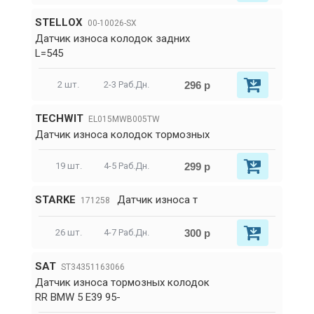
STELLOX
00-10026-SX
Датчик износа колодок задних
L=545
296 р
2 шт.
2-3 Раб.Дн.
TECHWIT
EL015MWB005TW
Датчик износа колодок тормозных
299 р
19 шт.
4-5 Раб.Дн.
STARKE
Датчик износа т
171258
300 р
26 шт.
4-7 Раб.Дн.
SAT
ST34351163066
Датчик износа тормозных колодок
RR BMW 5 E39 95-