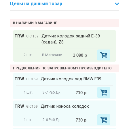
Цены на данный товар
В НАЛИЧИИ В МАГАЗИНЕ
TRW
Датчик колодок задний Е-39
GIC 159
(седан), Z8
1 090 р
2 шт.
В Магазине
ПРЕДЛОЖЕНИЯ ПО ЗАПРОШЕННОМУ ПРОИЗВОДИТЕЛЮ
TRW
Датчик колодок зад BMW E39
GIC159
710 р
1 шт.
3-7 Раб.Дн.
TRW
Датчик износа колодок
GIC159
730 р
1 шт.
2-6 Раб.Дн.