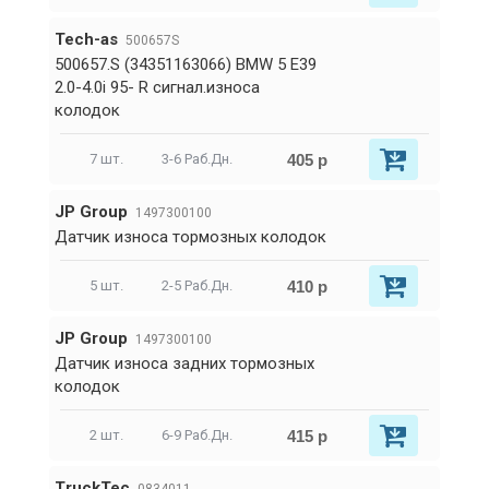
Tech-as
500657S
500657.S (34351163066) BMW 5 E39
2.0-4.0i 95- R сигнал.износа
колодок
405 р
7 шт.
3-6 Раб.Дн.
JP Group
1497300100
Датчик износа тормозных колодок
410 р
5 шт.
2-5 Раб.Дн.
JP Group
1497300100
Датчик износа задних тормозных
колодок
415 р
2 шт.
6-9 Раб.Дн.
TruckTec