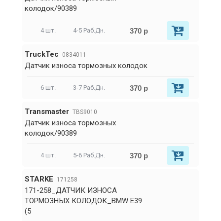
колодок/90389
370 р
4 шт.
4-5 Раб.Дн.
TruckTec
0834011
Датчик износа тормозных колодок
370 р
6 шт.
3-7 Раб.Дн.
Transmaster
TBS9010
Датчик износа тормозных
колодок/90389
370 р
4 шт.
5-6 Раб.Дн.
STARKE
171258
171-258_ДАТЧИК ИЗНОСА
ТОРМОЗНЫХ КОЛОДОК_BMW Е39
(5