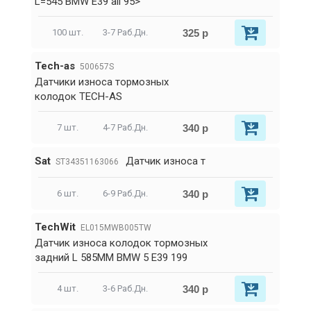
L=545 BMW E39 all 95>
325 р
100 шт.
3-7 Раб.Дн.
Tech-as
500657S
Датчики износа тормозных
колодок TECH-AS
340 р
7 шт.
4-7 Раб.Дн.
Sat
Датчик износа т
ST34351163066
340 р
6 шт.
6-9 Раб.Дн.
TechWit
EL015MWB005TW
Датчик износа колодок тормозных
задний L 585MM BMW 5 E39 199
340 р
4 шт.
3-6 Раб.Дн.