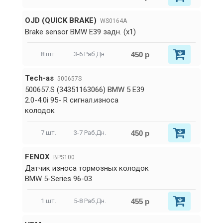
OJD (QUICK BRAKE)
WS0164A
Brake sensor BMW E39 задн. (x1)
450 р
8 шт.
3-6 Раб.Дн.
Tech-as
500657S
500657.S (34351163066) BMW 5 E39
2.0-4.0i 95- R сигнал.износа
колодок
450 р
7 шт.
3-7 Раб.Дн.
FENOX
BPS100
Датчик износа тормозных колодок
BMW 5-Series 96-03
455 р
1 шт.
5-8 Раб.Дн.